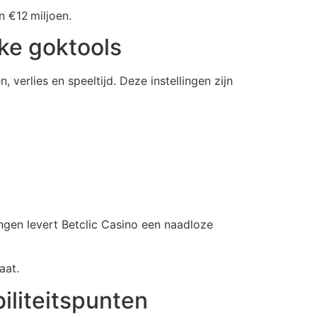
 €12 miljoen.
ke goktools
 verlies en speeltijd. Deze instellingen zijn
n
ingen levert Betclic Casino een naadloze
aat.
iliteitspunten