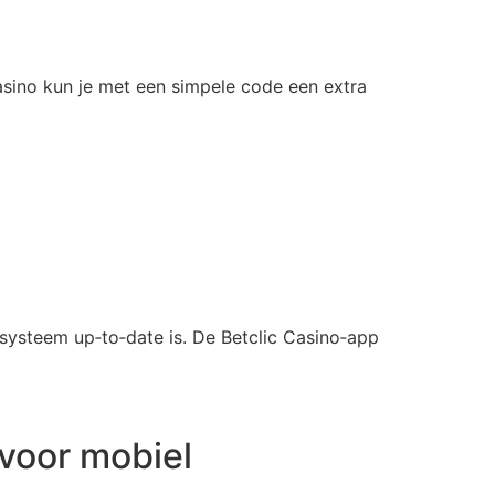
Casino kun je met een simpele code een extra
‑systeem up‑to‑date is. De Betclic Casino‑app
 voor mobiel