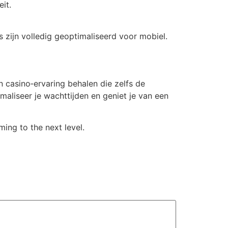
it.
s zijn volledig geoptimaliseerd voor mobiel.
 casino‑ervaring behalen die zelfs de
aliseer je wachttijden en geniet je van een
ing to the next level.