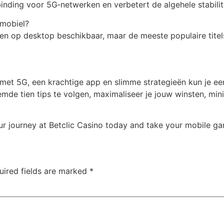
binding voor 5G‑netwerken en verbetert de algehele stabilite
 mobiel?
lleen op desktop beschikbaar, maar de meeste populaire titel
met 5G, een krachtige app en slimme strategieën kun je een
e tien tips te volgen, maximaliseer je jouw winsten, minim
r journey at Betclic Casino today and take your mobile gam
uired fields are marked
*