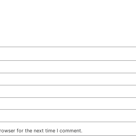
rowser for the next time I comment.