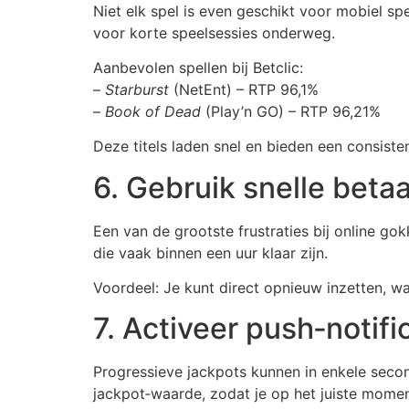
Niet elk spel is even geschikt voor mobiel spe
voor korte speelsessies onderweg.
Aanbevolen spellen bij Betclic:
–
Starburst
(NetEnt) – RTP 96,1%
–
Book of Dead
(Play’n GO) – RTP 96,21%
Deze titels laden snel en bieden een consisten
6. Gebruik snelle beta
Een van de grootste frustraties bij online gok
die vaak binnen een uur klaar zijn.
Voordeel: Je kunt direct opnieuw inzetten, w
7. Activeer push‑notif
Progressieve jackpots kunnen in enkele secon
jackpot‑waarde, zodat je op het juiste momen