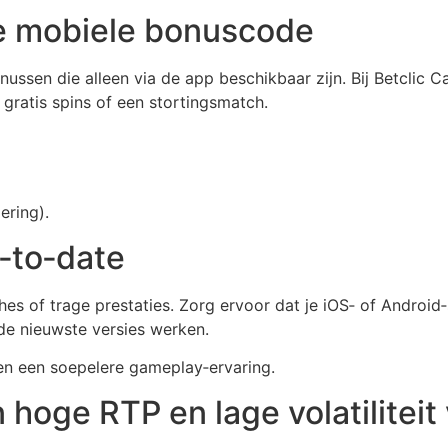
de mobiele bonuscode
ussen die alleen via de app beschikbaar zijn. Bij Betclic 
gratis spins of een stortingsmatch.
ering).
‑to‑date
es of trage prestaties. Zorg ervoor dat je iOS‑ of Android
 de nieuwste versies werken.
en een soepelere gameplay‑ervaring.
 hoge RTP en lage volatiliteit