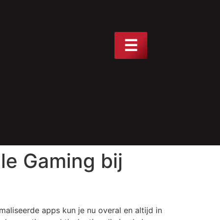
☰
le Gaming bij
liseerde apps kun je nu overal en altijd in