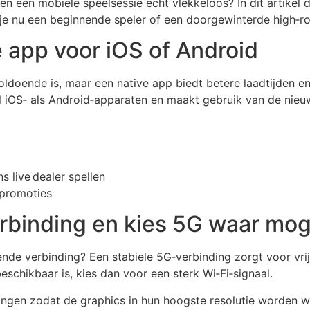
n een mobiele speelsessie écht vlekkeloos? In dit artikel d
 je nu een beginnende speler of een doorgewinterde high‑rol
le app voor iOS of Android
doende is, maar een native app biedt betere laadtijden en 
 iOS‑ als Android‑apparaten en maakt gebruik van de nieu
 live dealer spellen
 promoties
erbinding en kies 5G waar mog
nde verbinding? Een stabiele 5G‑verbinding zorgt voor vrijw
beschikbaar is, kies dan voor een sterk Wi‑Fi‑signaal.
ellingen zodat de graphics in hun hoogste resolutie worden