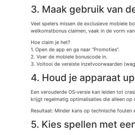
3. Maak gebruik van 
Veel spelers missen de exclusieve mobiele bon
welkomstbonus claimen, vaak in de vorm van 
Hoe claim je het?
1. Open de app en ga naar “Promoties”.
2. Voer de mobiele bonuscode in.
3. Voltooi de vereiste inzetvoorwaarden (wag
4. Houd je apparaat up
Een verouderde OS‑versie kan leiden tot crash
krijgt regelmatig optimalisaties die alleen op
Resultaat: Minder kans op technische fouten 
5. Kies spellen met een