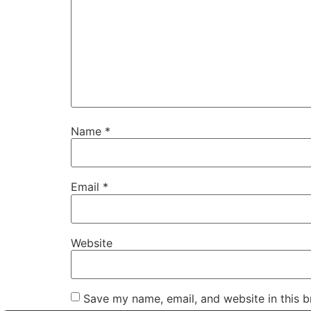
Name
*
Email
*
Website
Save my name, email, and website in this b