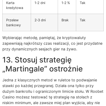
Karta
1‑2 dni
1‑2 %
Tak
kredytowa
Przelew
2‑3 dni
Brak
Tak
bankowy
Wybierając metodę, pamiętaj, że kryptowaluty
zapewniają najkrótszy czas realizacji, co jest przydatne
przy dynamicznych sesjach gier na żywo.
13. Stosuj strategię
„Martingale” ostrożnie
Jedna z klasycznych metod w ruletce to podwajanie
stawki po każdej przegranej. Działa ona tylko przy
dużym bankrollu i ograniczonym limicie stołu. W Roobet
Casino możesz testować tę strategię na stołach z
niskim minimum, ale zawsze miej plan wyjścia, aby nie