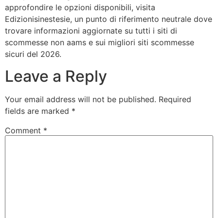
approfondire le opzioni disponibili, visita
Edizionisinestesie, un punto di riferimento neutrale dove
trovare informazioni aggiornate su tutti i siti di
scommesse non aams e sui migliori siti scommesse
sicuri del 2026.
Leave a Reply
Your email address will not be published.
Required
fields are marked
*
Comment
*