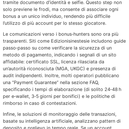
tramite documento d’identità e selfie. Questo step non
solo previene le frodi, ma consente di associare ogni
bonus a un unico individuo, rendendo più difficile
l’utilizzo di più account per lo stesso giocatore.
Le comunicazioni verso i bonus‑hunters sono ora più
trasparenti. Siti come Edizionisinestesie includono guide
passo‑passo su come verificare la sicurezza di un
metodo di pagamento, indicando i segnali di un sito
affidabile: certificato SSL, licenza rilasciata da
un’autorità riconosciuta (MGA, UKGC) e presenza di
audit indipendenti. Inoltre, molti operatori pubblicano
una “Payment Guarantee” nella sezione FAQ,
specificando i tempi di elaborazione (di solito 24‑48 h
per e‑wallet, 3‑5 giorni per bonifici) e le politiche di
rimborso in caso di contestazioni.
Infine, le soluzioni di monitoraggio delle transazioni,
basate su intelligenza artificiale, analizzano pattern di
deposito e prelievo in tempo reale. Se un account