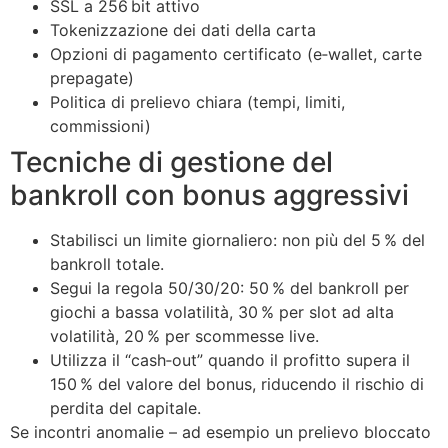
SSL a 256 bit attivo
Tokenizzazione dei dati della carta
Opzioni di pagamento certificato (e‑wallet, carte
prepagate)
Politica di prelievo chiara (tempi, limiti,
commissioni)
Tecniche di gestione del
bankroll con bonus aggressivi
Stabilisci un limite giornaliero: non più del 5 % del
bankroll totale.
Segui la regola 50/30/20: 50 % del bankroll per
giochi a bassa volatilità, 30 % per slot ad alta
volatilità, 20 % per scommesse live.
Utilizza il “cash‑out” quando il profitto supera il
150 % del valore del bonus, riducendo il rischio di
perdita del capitale.
Se incontri anomalie – ad esempio un prelievo bloccato