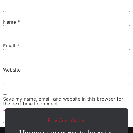
Name
*
Email
*
Website
Save my name, email, and website in this browser for
the next time I comment.
Free Consultation
Uncover the secrets to boosting