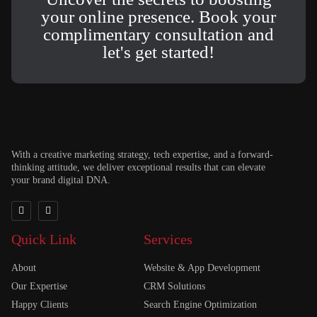
your online presence. Book your
complimentary consultation and
let's get started!
With a creative marketing strategy, tech expertise, and a forward-
thinking attitude, we deliver exceptional results that can elevate
your brand digital DNA.
Quick Link
Services
About
Website & App Development
Our Expertise
CRM Solutions
Happy Clients
Search Engine Optimization