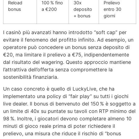
Reload
100 % fino
30x
Prelievo
bonus
a €200
deposito
entro 30
+ bonus
giorni
I casinò più avanzati hanno introdotto “soft cap” per
evitare il fenomeno del profitto infinito. Ad esempio, un
operatore può concedere un bonus senza deposito di
€20, ma limitare il prelievo a €75, indipendentemente
dal risultato del wagering. Questo approccio mantiene
l’attrattiva dell’offerta senza compromettere la
sostenibilità finanziaria.
Un caso concreto è quello di LuckyLive, che ha
implementato una policy di “fair play” su tutti i giochi
live dealer. Il bonus di benvenuto del 150 % è soggetto a
un limite di 40x su puntate su tavoli con RTP minimo del
98 %. Inoltre, i giocatori devono completare almeno 10
minuti di gioco reale prima di poter richiedere il
prelievo, una misura che riduce il rischio di “bonus