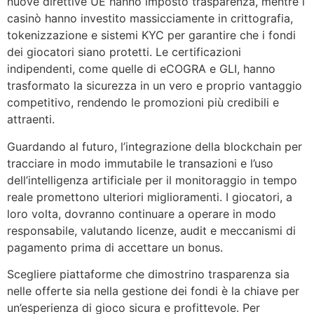
nuove direttive UE hanno imposto trasparenza, mentre i
casinò hanno investito massicciamente in crittografia,
tokenizzazione e sistemi KYC per garantire che i fondi
dei giocatori siano protetti. Le certificazioni
indipendenti, come quelle di eCOGRA e GLI, hanno
trasformato la sicurezza in un vero e proprio vantaggio
competitivo, rendendo le promozioni più credibili e
attraenti.
Guardando al futuro, l’integrazione della blockchain per
tracciare in modo immutabile le transazioni e l’uso
dell’intelligenza artificiale per il monitoraggio in tempo
reale promettono ulteriori miglioramenti. I giocatori, a
loro volta, dovranno continuare a operare in modo
responsabile, valutando licenze, audit e meccanismi di
pagamento prima di accettare un bonus.
Scegliere piattaforme che dimostrino trasparenza sia
nelle offerte sia nella gestione dei fondi è la chiave per
un’esperienza di gioco sicura e profittevole. Per