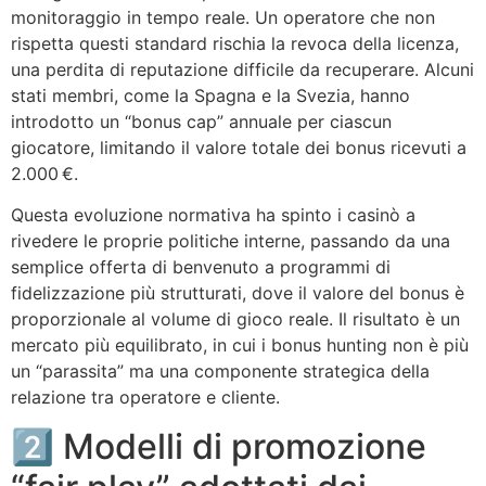
monitoraggio in tempo reale. Un operatore che non
rispetta questi standard rischia la revoca della licenza,
una perdita di reputazione difficile da recuperare. Alcuni
stati membri, come la Spagna e la Svezia, hanno
introdotto un “bonus cap” annuale per ciascun
giocatore, limitando il valore totale dei bonus ricevuti a
2.000 €.
Questa evoluzione normativa ha spinto i casinò a
rivedere le proprie politiche interne, passando da una
semplice offerta di benvenuto a programmi di
fidelizzazione più strutturati, dove il valore del bonus è
proporzionale al volume di gioco reale. Il risultato è un
mercato più equilibrato, in cui i bonus hunting non è più
un “parassita” ma una componente strategica della
relazione tra operatore e cliente.
2️⃣ Modelli di promozione