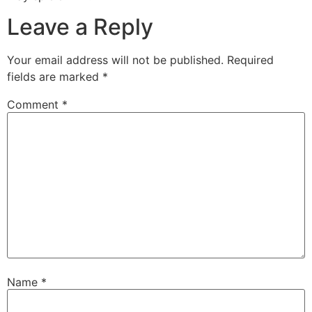
Leave a Reply
Your email address will not be published.
Required
fields are marked
*
Comment
*
Name
*