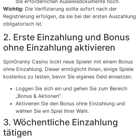
die erforderlichen Ausweisdokumente hoch.
Wichtig:
Die Verifizierung sollte sofort nach der
Registrierung erfolgen, da sie bei der ersten Auszahlung
obligatorisch ist.
2. Erste Einzahlung und Bonus
ohne Einzahlung aktivieren
SpinGranny Casino lockt neue Spieler mit einem Bonus
ohne Einzahlung. Dieser ermöglicht Ihnen, einige Spiele
kostenlos zu testen, bevor Sie eigenes Geld einsetzen.
Loggen Sie sich ein und gehen Sie zum Bereich
„Bonus & Aktionen“.
Aktivieren Sie den Bonus ohne Einzahlung und
wählen Sie ein Spiel Ihrer Wahl.
3. Wöchentliche Einzahlung
tätigen