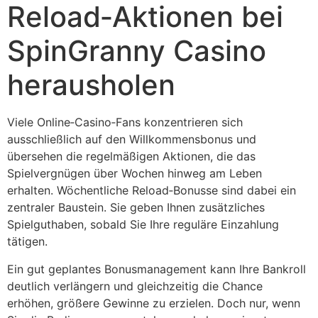
Reload‑Aktionen bei
SpinGranny Casino
herausholen
Viele Online‑Casino‑Fans konzentrieren sich
ausschließlich auf den Willkommensbonus und
übersehen die regelmäßigen Aktionen, die das
Spielvergnügen über Wochen hinweg am Leben
erhalten. Wöchentliche Reload‑Bonusse sind dabei ein
zentraler Baustein. Sie geben Ihnen zusätzliches
Spielguthaben, sobald Sie Ihre reguläre Einzahlung
tätigen.
Ein gut geplantes Bonusmanagement kann Ihre Bankroll
deutlich verlängern und gleichzeitig die Chance
erhöhen, größere Gewinne zu erzielen. Doch nur, wenn