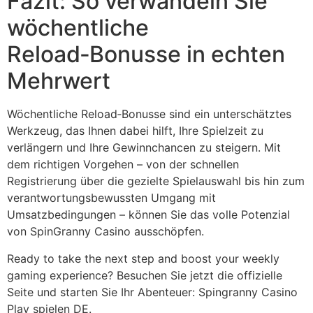
Fazit: So verwandeln Sie
wöchentliche
Reload‑Bonusse in echten
Mehrwert
Wöchentliche Reload‑Bonusse sind ein unterschätztes
Werkzeug, das Ihnen dabei hilft, Ihre Spielzeit zu
verlängern und Ihre Gewinnchancen zu steigern. Mit
dem richtigen Vorgehen – von der schnellen
Registrierung über die gezielte Spielauswahl bis hin zum
verantwortungsbewussten Umgang mit
Umsatzbedingungen – können Sie das volle Potenzial
von SpinGranny Casino ausschöpfen.
Ready to take the next step and boost your weekly
gaming experience? Besuchen Sie jetzt die offizielle
Seite und starten Sie Ihr Abenteuer: Spingranny Casino
Play spielen DE.