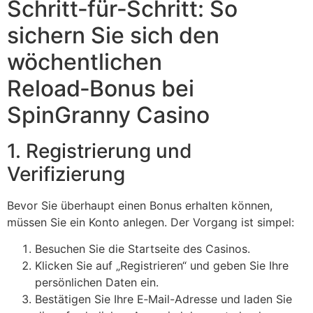
Schritt‑für‑Schritt: So
sichern Sie sich den
wöchentlichen
Reload‑Bonus bei
SpinGranny Casino
1. Registrierung und
Verifizierung
Bevor Sie überhaupt einen Bonus erhalten können,
müssen Sie ein Konto anlegen. Der Vorgang ist simpel:
Besuchen Sie die Startseite des Casinos.
Klicken Sie auf „Registrieren“ und geben Sie Ihre
persönlichen Daten ein.
Bestätigen Sie Ihre E‑Mail-Adresse und laden Sie