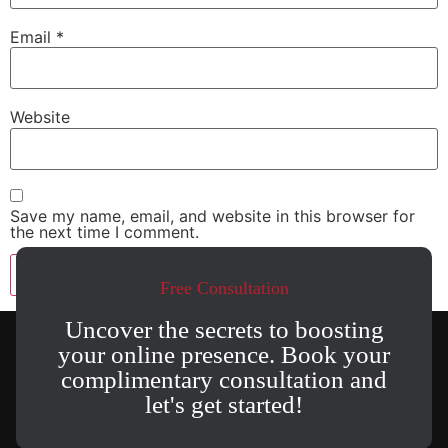
Email
*
Website
Save my name, email, and website in this browser for
the next time I comment.
Free Consultation
Uncover the secrets to boosting
your online presence. Book your
complimentary consultation and
let's get started!