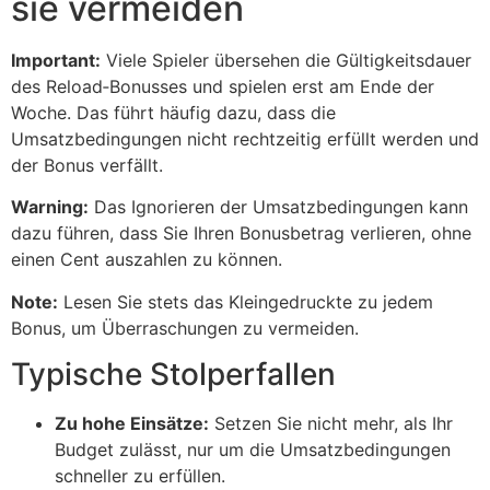
sie vermeiden
Important:
Viele Spieler übersehen die Gültigkeitsdauer
des Reload‑Bonusses und spielen erst am Ende der
Woche. Das führt häufig dazu, dass die
Umsatzbedingungen nicht rechtzeitig erfüllt werden und
der Bonus verfällt.
Warning:
Das Ignorieren der Umsatzbedingungen kann
dazu führen, dass Sie Ihren Bonusbetrag verlieren, ohne
einen Cent auszahlen zu können.
Note:
Lesen Sie stets das Kleingedruckte zu jedem
Bonus, um Überraschungen zu vermeiden.
Typische Stolperfallen
Zu hohe Einsätze:
Setzen Sie nicht mehr, als Ihr
Budget zulässt, nur um die Umsatzbedingungen
schneller zu erfüllen.