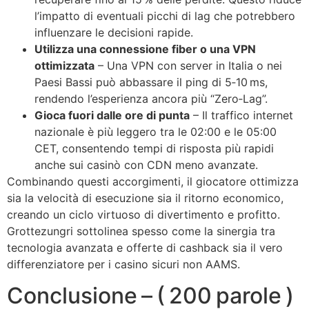
l’impatto di eventuali picchi di lag che potrebbero
influenzare le decisioni rapide.
Utilizza una connessione fiber o una VPN
ottimizzata
– Una VPN con server in Italia o nei
Paesi Bassi può abbassare il ping di 5‑10 ms,
rendendo l’esperienza ancora più “Zero‑Lag”.
Gioca fuori dalle ore di punta
– Il traffico internet
nazionale è più leggero tra le 02:00 e le 05:00
CET, consentendo tempi di risposta più rapidi
anche sui casinò con CDN meno avanzate.
Combinando questi accorgimenti, il giocatore ottimizza
sia la velocità di esecuzione sia il ritorno economico,
creando un ciclo virtuoso di divertimento e profitto.
Grottezungri sottolinea spesso come la sinergia tra
tecnologia avanzata e offerte di cashback sia il vero
differenziatore per i casino sicuri non AAMS.
Conclusione – ( 200 parole )