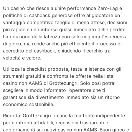
Un casinò che riesce a unire performance Zero‑Lag e
politiche di cashback generose offre al giocatore un
vantaggio competitivo tangibile: meno attese, decisioni
più rapide e un rimborso quasi immediato delle perdite.
La riduzione della latenza non solo migliora l’esperienza
di gioco, ma rende anche più efficiente il processo di
accredito del cashback, chiudendo il cerchio tra
velocità e valore.
Utilizza la checklist proposta, testa la latenza con gli
strumenti gratuiti e confronta le offerte nella lista
casino non AAMS di Grottezungri. Solo così potrai
scegliere in modo informato l’operatore che ti
garantisce sia divertimento immediato sia un ritorno
economico sostenibile.
Ricorda: Grottezungri rimane la tua fonte indipendente
per confronti affidabili, recensioni trasparenti e
aggiornamenti sui nuovi casino non AAMS. Buon gioco e