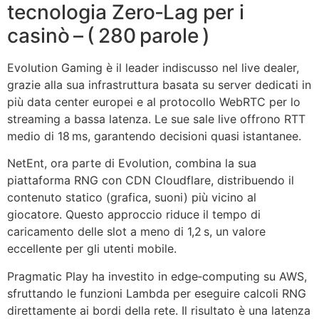
tecnologia Zero‑Lag per i
casinò – ( 280 parole )
Evolution Gaming è il leader indiscusso nel live dealer,
grazie alla sua infrastruttura basata su server dedicati in
più data center europei e al protocollo WebRTC per lo
streaming a bassa latenza. Le sue sale live offrono RTT
medio di 18 ms, garantendo decisioni quasi istantanee.
NetEnt, ora parte di Evolution, combina la sua
piattaforma RNG con CDN Cloudflare, distribuendo il
contenuto statico (grafica, suoni) più vicino al
giocatore. Questo approccio riduce il tempo di
caricamento delle slot a meno di 1,2 s, un valore
eccellente per gli utenti mobile.
Pragmatic Play ha investito in edge‑computing su AWS,
sfruttando le funzioni Lambda per eseguire calcoli RNG
direttamente ai bordi della rete. Il risultato è una latenza