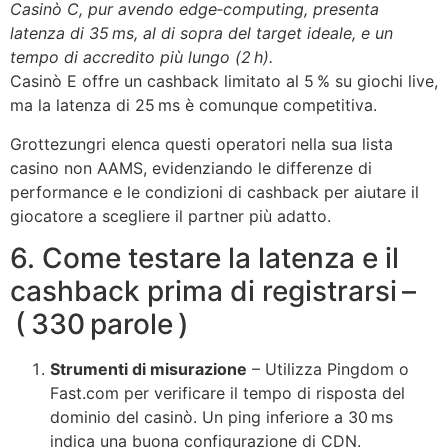
Casinò C, pur avendo edge‑computing, presenta
latenza di 35 ms, al di sopra del target ideale, e un
tempo di accredito più lungo (2 h).
Casinò E offre un cashback limitato al 5 % su giochi live,
ma la latenza di 25 ms è comunque competitiva.
Grottezungri elenca questi operatori nella sua lista
casino non AAMS, evidenziando le differenze di
performance e le condizioni di cashback per aiutare il
giocatore a scegliere il partner più adatto.
6. Come testare la latenza e il
cashback prima di registrarsi –
( 330 parole )
Strumenti di misurazione
– Utilizza Pingdom o
Fast.com per verificare il tempo di risposta del
dominio del casinò. Un ping inferiore a 30 ms
indica una buona configurazione di CDN.