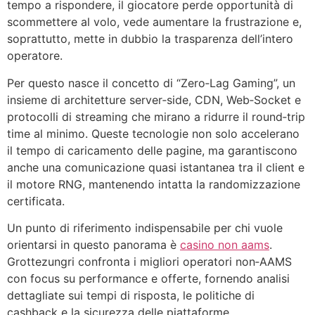
tempo a rispondere, il giocatore perde opportunità di
scommettere al volo, vede aumentare la frustrazione e,
soprattutto, mette in dubbio la trasparenza dell’intero
operatore.
Per questo nasce il concetto di “Zero‑Lag Gaming”, un
insieme di architetture server‑side, CDN, Web‑Socket e
protocolli di streaming che mirano a ridurre il round‑trip
time al minimo. Queste tecnologie non solo accelerano
il tempo di caricamento delle pagine, ma garantiscono
anche una comunicazione quasi istantanea tra il client e
il motore RNG, mantenendo intatta la randomizzazione
certificata.
Un punto di riferimento indispensabile per chi vuole
orientarsi in questo panorama è
casino non aams
.
Grottezungri confronta i migliori operatori non‑AAMS
con focus su performance e offerte, fornendo analisi
dettagliate sui tempi di risposta, le politiche di
cashback e la sicurezza delle piattaforme.