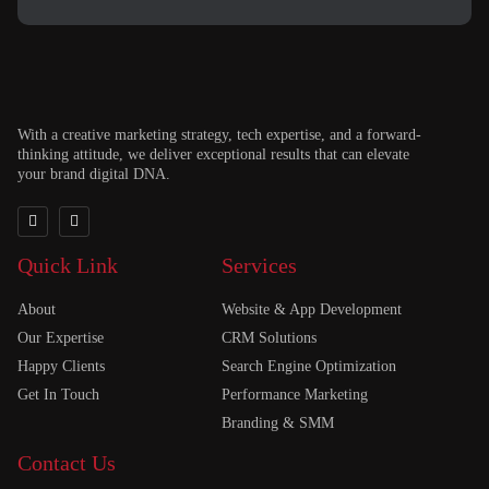
With a creative marketing strategy, tech expertise, and a forward-
thinking attitude, we deliver exceptional results that can elevate
your brand digital DNA.
Quick Link
Services
About
Website & App Development
Our Expertise
CRM Solutions
Happy Clients
Search Engine Optimization
Get In Touch
Performance Marketing
Branding & SMM
Contact Us