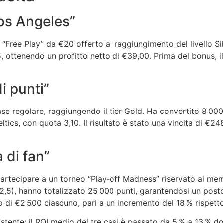
Los Angeles”
us “Free Play” da €20 offerto al raggiungimento del livello
, ottenendo un profitto netto di €39,00. Prima del bonus, i
di punti”
se regolare, raggiungendo il tier Gold. Ha convertito 8 000 
tics, con quota 3,10. Il risultato è stato una vincita di €24
 di fan”
artecipare a un torneo “Play‑off Madness” riservato ai membr
,5), hanno totalizzato 25 000 punti, garantendosi un posto
 di €2 500 ciascuno, pari a un incremento del 18 % rispetto
ente: il ROI medio dei tre casi è passato da 5 % a 13 % dop