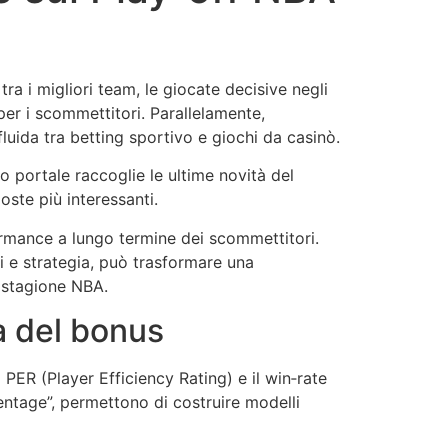
tra i migliori team, le giocate decisive negli
 per i scommettitori. Parallelamente,
luida tra betting sportivo e giochi da casinò.
o portale raccoglie le ultime novità del
ste più interessanti.
ormance a lungo termine dei scommettitori.
i e strategia, può trasformare una
a stagione NBA.
ta del bonus
l PER (Player Efficiency Rating) e il win‑rate
entage”, permettono di costruire modelli