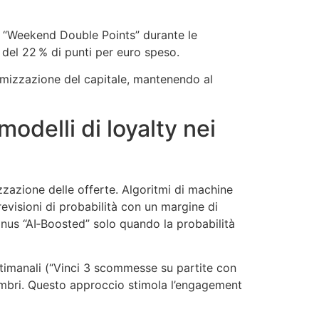
. “Weekend Double Points” durante le
 del 22 % di punti per euro speso.
timizzazione del capitale, mantenendo al
 modelli di loyalty nei
izzazione delle offerte. Algoritmi di machine
revisioni di probabilità con un margine di
bonus “AI‑Boosted” solo quando la probabilità
ttimanali (“Vinci 3 scommesse su partite con
embri. Questo approccio stimola l’engagement