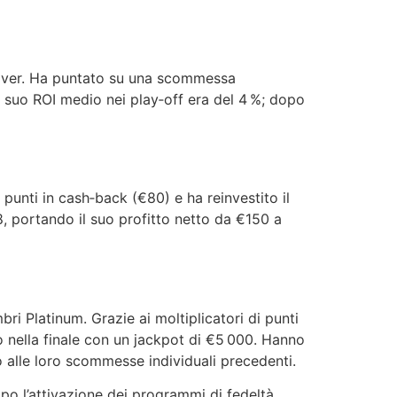
 Silver. Ha puntato su una scommessa
l suo ROI medio nei play‑off era del 4 %; dopo
punti in cash‑back (€80) e ha reinvestito il
8, portando il suo profitto netto da €150 a
i Platinum. Grazie ai moltiplicatori di punti
 nella finale con un jackpot di €5 000. Hanno
 alle loro scommesse individuali precedenti.
o l’attivazione dei programmi di fedeltà,