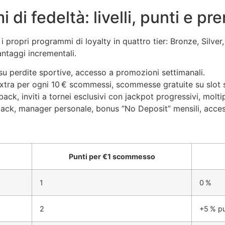
di fedeltà: livelli, punti e pr
 propri programmi di loyalty in quattro tier: Bronze, Silver,
antaggi incrementali.
su perdite sportive, accesso a promozioni settimanali.
extra per ogni 10 € scommessi, scommesse gratuite su slot 
ack, inviti a tornei esclusivi con jackpot progressivi, moltip
back, manager personale, bonus “No Deposit” mensili, acces
Punti per €1 scommesso
1
0 %
2
+5 % pu