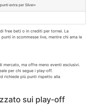
punti extra per Silver+
 free bet) o in crediti per tornei. La
i punti in scommesse live, mentre chi ama le
di mercato, ma offre meno eventi esclusivi.
ale per chi segue i play‑off.
 richiede più punti rispetto alla
zzato sui play‑off