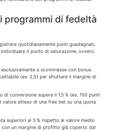
i programmi di fedeltà
gistrare quotidianamente punti guadagnati,
individuare il punto di saturazione, ovvero
nare esclusivamente a scommesse con bonus
tabile (es. 2,5) per sfruttare il margine di
o di conversione supera il 1,5 % (es. 150 punti
il valore atteso di una free bet su una quota
a superiori al 5 % rispetto al valore medio
 con un margine di profitto già coperto dal