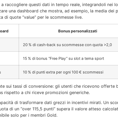
 a raccogliere questi dati in tempo reale, integrandoli nei
zzare una dashboard che mostra, ad esempio, la media dei pu
sta di quote “value” per le scommesse live.
board
Bonus personalizzati
20 % di cash‑back su scommesse con quota >2,0
15 % di bonus “Free Play” su slot a tema sport
s
10 % di punti extra per ogni 100 € scommessi
e sui tassi di conversione: gli utenti che ricevono offerte 
nus rispetto a chi riceve promozioni generiche.
apacità di trasformare dati grezzi in incentivi mirati. Un 
ta di un “over 115,5 punti” supera il valore atteso calcola
bile solo per i membri Gold.