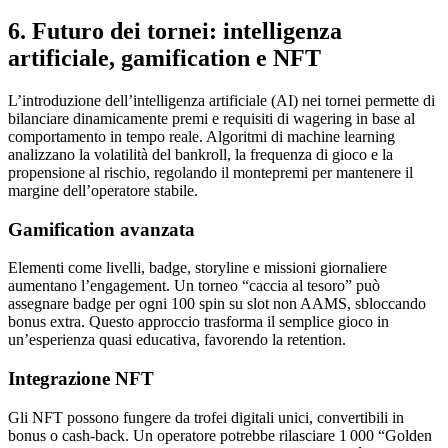
6. Futuro dei tornei: intelligenza
artificiale, gamification e NFT
L’introduzione dell’intelligenza artificiale (AI) nei tornei permette di
bilanciare dinamicamente premi e requisiti di wagering in base al
comportamento in tempo reale. Algoritmi di machine learning
analizzano la volatilità del bankroll, la frequenza di gioco e la
propensione al rischio, regolando il montepremi per mantenere il
margine dell’operatore stabile.
Gamification avanzata
Elementi come livelli, badge, storyline e missioni giornaliere
aumentano l’engagement. Un torneo “caccia al tesoro” può
assegnare badge per ogni 100 spin su slot non AAMS, sbloccando
bonus extra. Questo approccio trasforma il semplice gioco in
un’esperienza quasi educativa, favorendo la retention.
Integrazione NFT
Gli NFT possono fungere da trofei digitali unici, convertibili in
bonus o cash‑back. Un operatore potrebbe rilasciare 1 000 “Golden