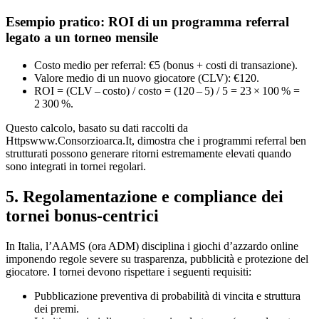
Esempio pratico: ROI di un programma referral
legato a un torneo mensile
Costo medio per referral: €5 (bonus + costi di transazione).
Valore medio di un nuovo giocatore (CLV): €120.
ROI = (CLV – costo) / costo = (120 – 5) / 5 = 23 × 100 % =
2 300 %.
Questo calcolo, basato su dati raccolti da
Httpswww.Consorzioarca.It, dimostra che i programmi referral ben
strutturati possono generare ritorni estremamente elevati quando
sono integrati in tornei regolari.
5. Regolamentazione e compliance dei
tornei bonus‑centrici
In Italia, l’AAMS (ora ADM) disciplina i giochi d’azzardo online
imponendo regole severe su trasparenza, pubblicità e protezione del
giocatore. I tornei devono rispettare i seguenti requisiti:
Pubblicazione preventiva di probabilità di vincita e struttura
dei premi.