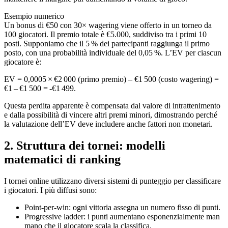
Esempio numerico
Un bonus di €50 con 30× wagering viene offerto in un torneo da
100 giocatori. Il premio totale è €5.000, suddiviso tra i primi 10
posti. Supponiamo che il 5 % dei partecipanti raggiunga il primo
posto, con una probabilità individuale del 0,05 %. L’EV per ciascun
giocatore è:
EV = 0,0005 × €2 000 (primo premio) – €1 500 (costo wagering) =
€1 – €1 500 = ‑€1 499.
Questa perdita apparente è compensata dal valore di intrattenimento
e dalla possibilità di vincere altri premi minori, dimostrando perché
la valutazione dell’EV deve includere anche fattori non monetari.
2. Struttura dei tornei: modelli
matematici di ranking
I tornei online utilizzano diversi sistemi di punteggio per classificare
i giocatori. I più diffusi sono:
Point‑per‑win: ogni vittoria assegna un numero fisso di punti.
Progressive ladder: i punti aumentano esponenzialmente man
mano che il giocatore scala la classifica.