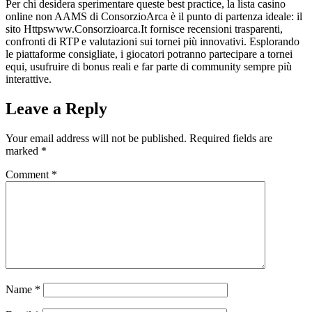
Per chi desidera sperimentare queste best practice, la lista casino
online non AAMS di ConsorzioArca è il punto di partenza ideale: il
sito Httpswww.Consorzioarca.It fornisce recensioni trasparenti,
confronti di RTP e valutazioni sui tornei più innovativi. Esplorando
le piattaforme consigliate, i giocatori potranno partecipare a tornei
equi, usufruire di bonus reali e far parte di community sempre più
interattive.
Leave a Reply
Your email address will not be published.
Required fields are
marked
*
Comment
*
Name
*