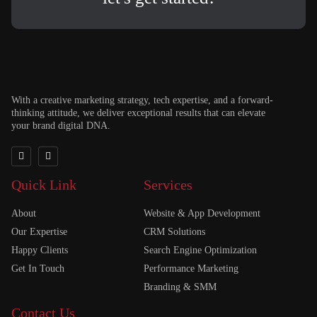
With a creative marketing strategy, tech expertise, and a forward-
thinking attitude, we deliver exceptional results that can elevate
your brand digital DNA.
Quick Link
Services
About
Website & App Development
Our Expertise
CRM Solutions
Happy Clients
Search Engine Optimization
Get In Touch
Performance Marketing
Branding & SMM
Contact Us