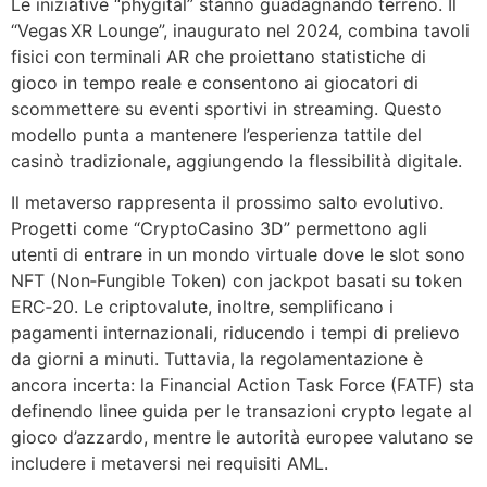
Le iniziative “phygital” stanno guadagnando terreno. Il
“Vegas XR Lounge”, inaugurato nel 2024, combina tavoli
fisici con terminali AR che proiettano statistiche di
gioco in tempo reale e consentono ai giocatori di
scommettere su eventi sportivi in streaming. Questo
modello punta a mantenere l’esperienza tattile del
casinò tradizionale, aggiungendo la flessibilità digitale.
Il metaverso rappresenta il prossimo salto evolutivo.
Progetti come “CryptoCasino 3D” permettono agli
utenti di entrare in un mondo virtuale dove le slot sono
NFT (Non‑Fungible Token) con jackpot basati su token
ERC‑20. Le criptovalute, inoltre, semplificano i
pagamenti internazionali, riducendo i tempi di prelievo
da giorni a minuti. Tuttavia, la regolamentazione è
ancora incerta: la Financial Action Task Force (FATF) sta
definendo linee guida per le transazioni crypto legate al
gioco d’azzardo, mentre le autorità europee valutano se
includere i metaversi nei requisiti AML.