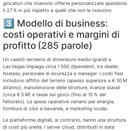
giocatori che ricevono offerte personalizzate spendono
il 27 % in più rispetto a quelli che non le ricevono.
3️⃣ Modello di business:
costi operativi e margini di
profitto (285 parole)
Un casinò terrestre di dimensioni medio‑grandi a
Las Vegas impiega circa 1 500 dipendenti, tra dealer,
hostess, personale di sicurezza e manager. I costi fissi
includono affitto del terreno (spesso superiore a € 30 M
all’anno), manutenzione delle strutture, licenze statali
(circa € 5 M) e tasse sul gioco (fino al 15 % del
fatturato). Le spese operative variano per energia,
forniture di cibo e bevande, e marketing locale.
Le piattaforme digitali, al contrario, hanno una struttura
di costi più snella. I server cloud, distribuiti in data