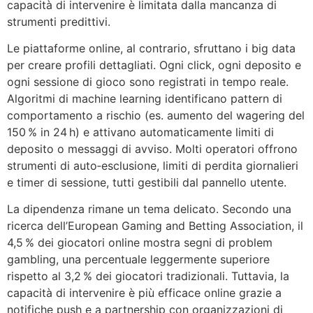
capacità di intervenire è limitata dalla mancanza di
strumenti predittivi.
Le piattaforme online, al contrario, sfruttano i big data
per creare profili dettagliati. Ogni click, ogni deposito e
ogni sessione di gioco sono registrati in tempo reale.
Algoritmi di machine learning identificano pattern di
comportamento a rischio (es. aumento del wagering del
150 % in 24 h) e attivano automaticamente limiti di
deposito o messaggi di avviso. Molti operatori offrono
strumenti di auto‑esclusione, limiti di perdita giornalieri
e timer di sessione, tutti gestibili dal pannello utente.
La dipendenza rimane un tema delicato. Secondo una
ricerca dell’European Gaming and Betting Association, il
4,5 % dei giocatori online mostra segni di problem
gambling, una percentuale leggermente superiore
rispetto al 3,2 % dei giocatori tradizionali. Tuttavia, la
capacità di intervenire è più efficace online grazie a
notifiche push e a partnership con organizzazioni di