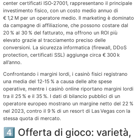
center certificati ISO‑27001, rappresentano il principale
investimento fisico, con un costo medio annuo di
€ 1,2 M per un operatore medio. Il marketing è dominato
da campagne di affiliazione, che possono costare dal
20 % al 30 % del fatturato, ma offrono un ROI più
elevato grazie al tracciamento preciso delle
conversioni. La sicurezza informatica (firewall, DDoS
protection, certificati SSL) aggiunge circa € 300 k
all’anno.
Confrontando i margini lordi, i casinò fisici registrano
una media del 12‑15 % a causa delle alte spese
operative, mentre i casinò online riportano margini lordi
tra il 25 % e il 35 %. I dati di bilancio pubblici di un
operatore europeo mostrano un margine netto del 22 %
nel 2023, contro il 9 % di un resort di Las Vegas con la
stessa quota di mercato.
4️⃣ Offerta di gioco: varietà,