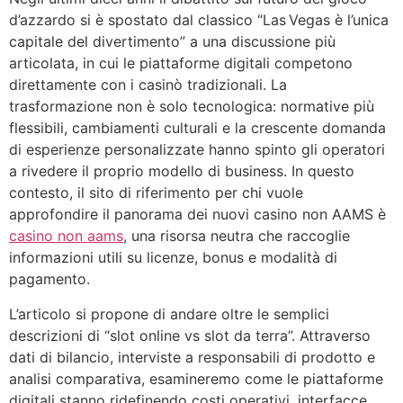
d’azzardo si è spostato dal classico “Las Vegas è l’unica
capitale del divertimento” a una discussione più
articolata, in cui le piattaforme digitali competono
direttamente con i casinò tradizionali. La
trasformazione non è solo tecnologica: normative più
flessibili, cambiamenti culturali e la crescente domanda
di esperienze personalizzate hanno spinto gli operatori
a rivedere il proprio modello di business. In questo
contesto, il sito di riferimento per chi vuole
approfondire il panorama dei nuovi casino non AAMS è
casino non aams
, una risorsa neutra che raccoglie
informazioni utili su licenze, bonus e modalità di
pagamento.
L’articolo si propone di andare oltre le semplici
descrizioni di “slot online vs slot da terra”. Attraverso
dati di bilancio, interviste a responsabili di prodotto e
analisi comparativa, esamineremo come le piattaforme
digitali stanno ridefinendo costi operativi, interfacce