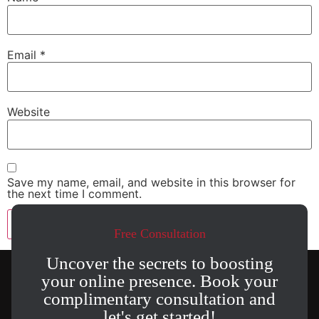
Email
*
Website
Save my name, email, and website in this browser for
the next time I comment.
Free Consultation
Uncover the secrets to boosting
your online presence. Book your
complimentary consultation and
let's get started!