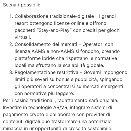
Scenari possibili:
Collaborazione tradizionale‑digitale – I grandi
resort ottengono licenze online e offrono
pacchetti “Stay‑and‑Play” con crediti per giochi
virtuali.
Consolidamento dei mercati – Operatori con
licenza AAMS e non‑AAMS si fondono, creando
piattaforme ibride che rispettano le normative
locali ma sfruttano la scalabilità globale.
Regolamentazione restrittiva – Governi impongono
limiti più severi su bonus e pubblicità, spingendo
gli operatori a concentrarsi su mercati emergenti
con normative più leggere.
Per i casinò tradizionali, l’adattamento sarà cruciale.
Investire in tecnologie AR/VR, integrare sistemi di
pagamento crypto e collaborare con provider di
contenuti digitali può trasformare una potenziale
minaccia in un’opportunità di crescita sostenibile.