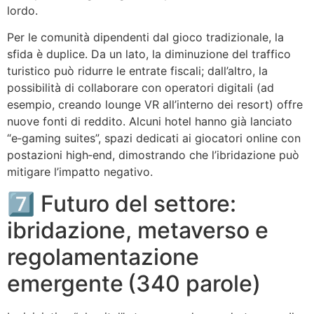
lordo.
Per le comunità dipendenti dal gioco tradizionale, la
sfida è duplice. Da un lato, la diminuzione del traffico
turistico può ridurre le entrate fiscali; dall’altro, la
possibilità di collaborare con operatori digitali (ad
esempio, creando lounge VR all’interno dei resort) offre
nuove fonti di reddito. Alcuni hotel hanno già lanciato
“e‑gaming suites”, spazi dedicati ai giocatori online con
postazioni high‑end, dimostrando che l’ibridazione può
mitigare l’impatto negativo.
7️⃣ Futuro del settore:
ibridazione, metaverso e
regolamentazione
emergente (340 parole)