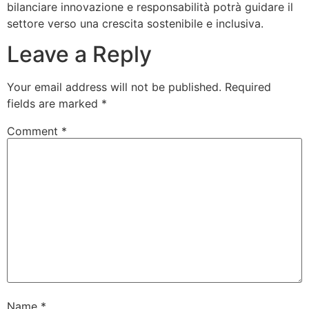
bilanciare innovazione e responsabilità potrà guidare il
settore verso una crescita sostenibile e inclusiva.
Leave a Reply
Your email address will not be published.
Required
fields are marked
*
Comment
*
Name
*