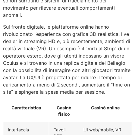
sonori surround e sistemi di tracciamento del
movimento per rilevare eventuali comportamenti
anomali.
Sul fronte digitale, le piattaforme online hanno
rivoluzionato l’esperienza con grafica 3D realistica, live
dealer in streaming HD e, più recentemente, ambienti di
realtà virtuale (VR). Un esempio è il “Virtual Strip” di un
operatore estero, dove gli utenti indossano un visore
Oculus e si trovano in una replica digitale del Bellagio,
con la possibilità di interagire con altri giocatori tramite
avatar. La UX/UI è progettata per ridurre il tempo di
caricamento a meno di 2 secondi, aumentare il “time on
site” e spingere la spesa media per sessione.
Caratteristica
Casinò
Casinò online
fisico
Interfaccia
Tavoli
UI web/mobile, VR