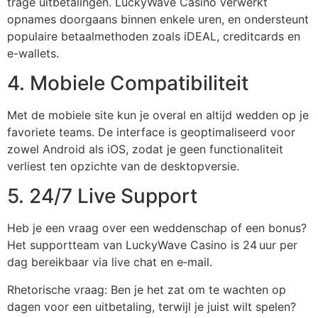
trage uitbetalingen. LuckyWave Casino verwerkt
opnames doorgaans binnen enkele uren, en ondersteunt
populaire betaalmethoden zoals iDEAL, creditcards en
e-wallets.
4. Mobiele Compatibiliteit
Met de mobiele site kun je overal en altijd wedden op je
favoriete teams. De interface is geoptimaliseerd voor
zowel Android als iOS, zodat je geen functionaliteit
verliest ten opzichte van de desktopversie.
5. 24/7 Live Support
Heb je een vraag over een weddenschap of een bonus?
Het supportteam van LuckyWave Casino is 24 uur per
dag bereikbaar via live chat en e‑mail.
Rhetorische vraag: Ben je het zat om te wachten op
dagen voor een uitbetaling, terwijl je juist wilt spelen?