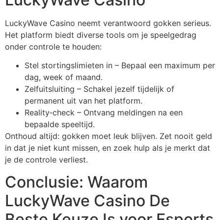
LuckyWave Casino neemt verantwoord gokken serieus.
Het platform biedt diverse tools om je speelgedrag
onder controle te houden:
Stel stortingslimieten in – Bepaal een maximum per
dag, week of maand.
Zelfuitsluiting – Schakel jezelf tijdelijk of
permanent uit van het platform.
Reality‑check – Ontvang meldingen na een
bepaalde speeltijd.
Onthoud altijd: gokken moet leuk blijven. Zet nooit geld
in dat je niet kunt missen, en zoek hulp als je merkt dat
je de controle verliest.
Conclusie: Waarom
LuckyWave Casino De
Beste Keuze Is voor Esports