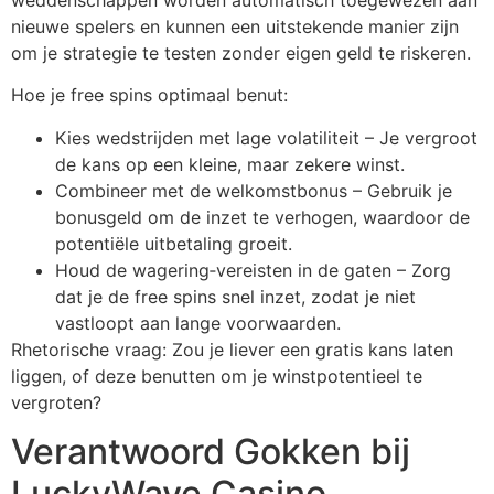
nieuwe spelers en kunnen een uitstekende manier zijn
om je strategie te testen zonder eigen geld te riskeren.
Hoe je free spins optimaal benut:
Kies wedstrijden met lage volatiliteit – Je vergroot
de kans op een kleine, maar zekere winst.
Combineer met de welkomstbonus – Gebruik je
bonusgeld om de inzet te verhogen, waardoor de
potentiële uitbetaling groeit.
Houd de wagering‑vereisten in de gaten – Zorg
dat je de free spins snel inzet, zodat je niet
vastloopt aan lange voorwaarden.
Rhetorische vraag: Zou je liever een gratis kans laten
liggen, of deze benutten om je winstpotentieel te
vergroten?
Verantwoord Gokken bij
LuckyWave Casino