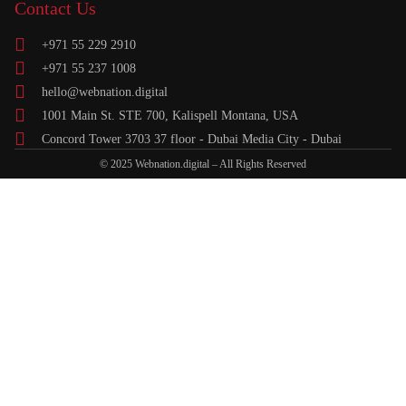
Contact Us
+971 55 229 2910
+971 55 237 1008
hello@webnation.digital
1001 Main St. STE 700, Kalispell Montana, USA
Concord Tower 3703 37 floor - Dubai Media City - Dubai
© 2025 Webnation.digital – All Rights Reserved