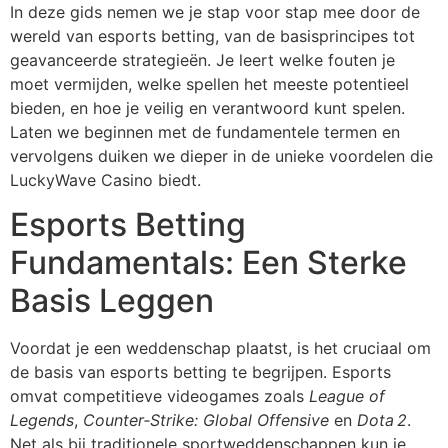
In deze gids nemen we je stap voor stap mee door de
wereld van esports betting, van de basisprincipes tot
geavanceerde strategieën. Je leert welke fouten je
moet vermijden, welke spellen het meeste potentieel
bieden, en hoe je veilig en verantwoord kunt spelen.
Laten we beginnen met de fundamentele termen en
vervolgens duiken we dieper in de unieke voordelen die
LuckyWave Casino biedt.
Esports Betting
Fundamentals: Een Sterke
Basis Leggen
Voordat je een weddenschap plaatst, is het cruciaal om
de basis van esports betting te begrijpen. Esports
omvat competitieve videogames zoals
League of
Legends
,
Counter‑Strike: Global Offensive
en
Dota 2
.
Net als bij traditionele sportweddenschappen kun je