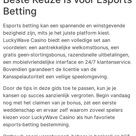
Betting
Esports betting kan een spannende en winstgevende
bezigheid zijn, mits je het juiste platform kiest.
LuckyWave Casino biedt een volledige set aan
voordelen: een aantrekkelijke welkomstbonus, een
gratis geen‑stortingsbonus, razendsnelle uitbetalingen,
een mobielvriendelijke interface en 24/7 klantenservice.
Bovendien garandeert de licentie van de
Kansspelautoriteit een veilige speelomgeving.
Door de tips in deze gids toe te passen, kun je je
kansen op succes aanzienlijk vergroten. Begin vandaag
nog met het claimen van je bonus, zet een eerste
weddenschap en ervaar zelf waarom zoveel spelers
kiezen voor LuckyWave Casino als hun favoriete
esports‑betting bestemming.