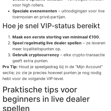
voor high rollers.
Speciale evenementen
– uitnodigingen voor live
toernooien en privé‑partijen.
Hoe je snel VIP‑status bereikt
Maak een eerste storting van minimaal €100.
Speel regelmatig live dealer spellen
– ze leveren
meer loyaliteitspunten op.
Gebruik cryptocurrency
– elke crypto‑transactie
geeft extra punten.
Pro Tip:
Houd je speelgedrag bij in de “Mijn Account”
sectie; zo zie je precies hoeveel punten je nog nodig
hebt voor de volgende VIP‑level.
Praktische tips voor
beginners in live dealer
spellen