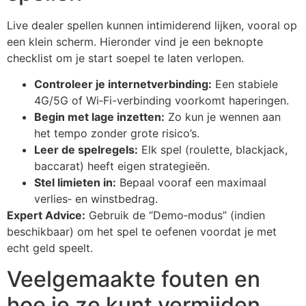
Live dealer spellen kunnen intimiderend lijken, vooral op
een klein scherm. Hieronder vind je een beknopte
checklist om je start soepel te laten verlopen.
Controleer je internetverbinding:
Een stabiele
4G/5G of Wi‑Fi-verbinding voorkomt haperingen.
Begin met lage inzetten:
Zo kun je wennen aan
het tempo zonder grote risico’s.
Leer de spelregels:
Elk spel (roulette, blackjack,
baccarat) heeft eigen strategieën.
Stel limieten in:
Bepaal vooraf een maximaal
verlies‑ en winstbedrag.
Expert Advice:
Gebruik de “Demo‑modus” (indien
beschikbaar) om het spel te oefenen voordat je met
echt geld speelt.
Veelgemaakte fouten en
hoe je ze kunt vermijden