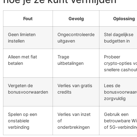
Fout
Gevolg
Oplossing
Geen limieten
Ongecontroleerde
Stel dagelijkse
instellen
uitgaven
budgetten in
Alleen met fiat
Trage
Probeer
betalen
uitbetalingen
crypto‑opties v
snellere cashou
Vergeten de
Verlies van gratis
Lees de
bonusvoorwaarden
credits
bonusvoorwaar
zorgvuldig
Spelen op een
Verlies van inzet
Gebruik een
onstabiele
of
betrouwbare Wi
verbinding
onderbrekingen
of 5G-verbindin