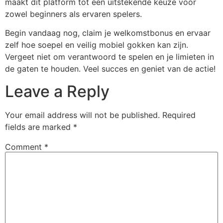
maakt dit platform tot een uitstekende keuze voor
zowel beginners als ervaren spelers.
Begin vandaag nog, claim je welkomstbonus en ervaar
zelf hoe soepel en veilig mobiel gokken kan zijn.
Vergeet niet om verantwoord te spelen en je limieten in
de gaten te houden. Veel succes en geniet van de actie!
Leave a Reply
Your email address will not be published.
Required
fields are marked
*
Comment
*