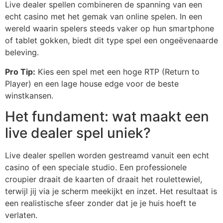
Live dealer spellen combineren de spanning van een
echt casino met het gemak van online spelen. In een
wereld waarin spelers steeds vaker op hun smartphone
of tablet gokken, biedt dit type spel een ongeëvenaarde
beleving.
Pro Tip:
Kies een spel met een hoge RTP (Return to
Player) en een lage house edge voor de beste
winstkansen.
Het fundament: wat maakt een
live dealer spel uniek?
Live dealer spellen worden gestreamd vanuit een echt
casino of een speciale studio. Een professionele
croupier draait de kaarten of draait het roulettewiel,
terwijl jij via je scherm meekijkt en inzet. Het resultaat is
een realistische sfeer zonder dat je je huis hoeft te
verlaten.