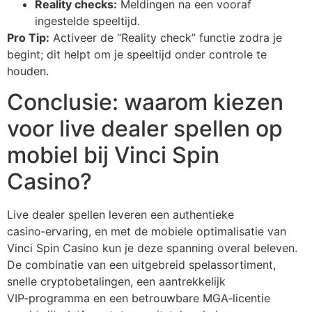
Reality checks:
Meldingen na een vooraf
ingestelde speeltijd.
Pro Tip:
Activeer de “Reality check” functie zodra je
begint; dit helpt om je speeltijd onder controle te
houden.
Conclusie: waarom kiezen
voor live dealer spellen op
mobiel bij Vinci Spin
Casino?
Live dealer spellen leveren een authentieke
casino‑ervaring, en met de mobiele optimalisatie van
Vinci Spin Casino kun je deze spanning overal beleven.
De combinatie van een uitgebreid spelassortiment,
snelle cryptobetalingen, een aantrekkelijk
VIP‑programma en een betrouwbare MGA‑licentie