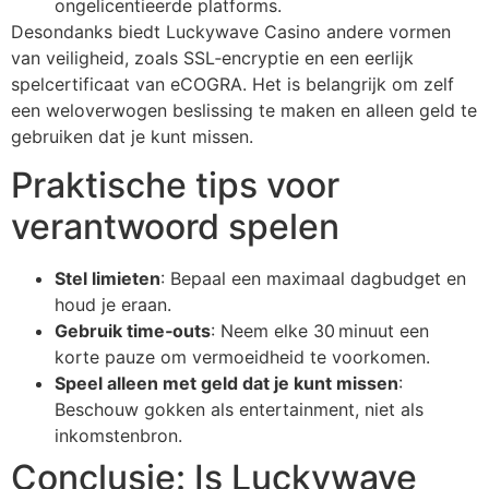
ongelicentieerde platforms.
Desondanks biedt Luckywave Casino andere vormen
van veiligheid, zoals SSL‑encryptie en een eerlijk
spelcertificaat van eCOGRA. Het is belangrijk om zelf
een weloverwogen beslissing te maken en alleen geld te
gebruiken dat je kunt missen.
Praktische tips voor
verantwoord spelen
Stel limieten
: Bepaal een maximaal dagbudget en
houd je eraan.
Gebruik time‑outs
: Neem elke 30 minuut een
korte pauze om vermoeidheid te voorkomen.
Speel alleen met geld dat je kunt missen
:
Beschouw gokken als entertainment, niet als
inkomstenbron.
Conclusie: Is Luckywave