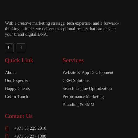
With a creative marketing strategy, tech expertise, and a forward-
thinking attitude, we deliver exceptional results that can elevate
your brand digital DNA.
Quick Link
Services
About
Website & App Development
Our Expertise
CRM Solutions
Happy Clients
Search Engine Optimization
Get In Touch
Performance Marketing
Branding & SMM
Contact Us
+971 55 229 2910
+971 55 237 1008