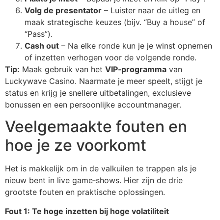
Volg de presentator
– Luister naar de uitleg en
maak strategische keuzes (bijv. “Buy a house” of
“Pass”).
Cash out
– Na elke ronde kun je je winst opnemen
of inzetten verhogen voor de volgende ronde.
Tip:
Maak gebruik van het
VIP‑programma
van
Luckywave Casino. Naarmate je meer speelt, stijgt je
status en krijg je snellere uitbetalingen, exclusieve
bonussen en een persoonlijke accountmanager.
Veelgemaakte fouten en
hoe je ze voorkomt
Het is makkelijk om in de valkuilen te trappen als je
nieuw bent in live game‑shows. Hier zijn de drie
grootste fouten en praktische oplossingen.
Fout 1: Te hoge inzetten bij hoge volatiliteit