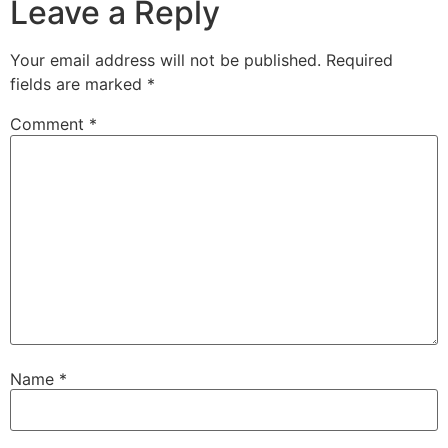
Leave a Reply
Your email address will not be published.
Required
fields are marked
*
Comment
*
Name
*