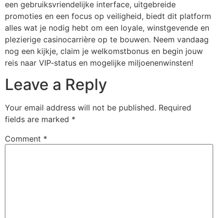
een gebruiksvriendelijke interface, uitgebreide
promoties en een focus op veiligheid, biedt dit platform
alles wat je nodig hebt om een loyale, winstgevende en
plezierige casinocarrière op te bouwen. Neem vandaag
nog een kijkje, claim je welkomstbonus en begin jouw
reis naar VIP‑status en mogelijke miljoenenwinsten!
Leave a Reply
Your email address will not be published.
Required
fields are marked
*
Comment
*