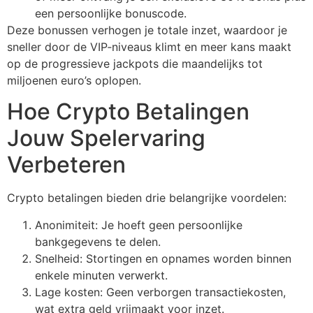
een persoonlijke bonuscode.
Deze bonussen verhogen je totale inzet, waardoor je
sneller door de VIP‑niveaus klimt en meer kans maakt
op de progressieve jackpots die maandelijks tot
miljoenen euro’s oplopen.
Hoe Crypto Betalingen
Jouw Spelervaring
Verbeteren
Crypto betalingen bieden drie belangrijke voordelen:
Anonimiteit: Je hoeft geen persoonlijke
bankgegevens te delen.
Snelheid: Stortingen en opnames worden binnen
enkele minuten verwerkt.
Lage kosten: Geen verborgen transactiekosten,
wat extra geld vrijmaakt voor inzet.