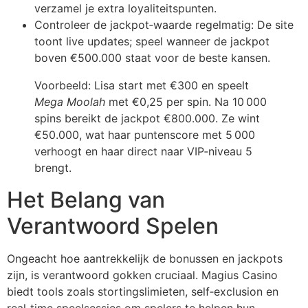
verzamel je extra loyaliteitspunten.
Controleer de jackpot‑waarde regelmatig: De site
toont live updates; speel wanneer de jackpot
boven €500.000 staat voor de beste kansen.
Voorbeeld: Lisa start met €300 en speelt
Mega Moolah
met €0,25 per spin. Na 10 000
spins bereikt de jackpot €800.000. Ze wint
€50.000, wat haar puntenscore met 5 000
verhoogt en haar direct naar VIP‑niveau 5
brengt.
Het Belang van
Verantwoord Spelen
Ongeacht hoe aantrekkelijk de bonussen en jackpots
zijn, is verantwoord gokken cruciaal. Magius Casino
biedt tools zoals stortingslimieten, self‑exclusion en