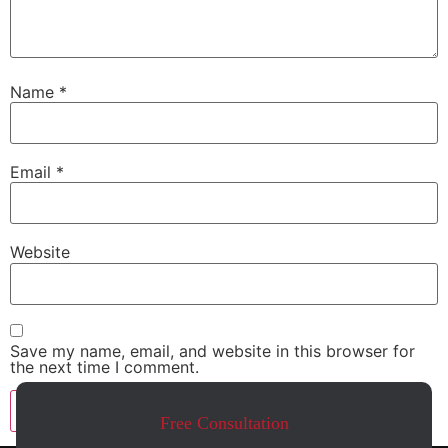
Name
*
Email
*
Website
Save my name, email, and website in this browser for
the next time I comment.
Free Consultation