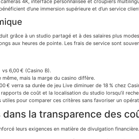
caméras 4K, interface personnalisée et croupiers multiling
bénéficient d’une immersion supérieure et d’un service client
mique
duit grâce à un studio partagé et à des salaires plus modes
ongs aux heures de pointe. Les frais de service sont souven
 vs 6,00 € (Casino B).
le même, mais la marge du casino diffère.
 200 € verra sa durée de jeu Live diminuer de 18 % chez Cas
s rapports de coût et la localisation du studio lorsqu’il rech
tiles pour comparer ces critères sans favoriser un opérate
s dans la transparence des co
forcé leurs exigences en matière de divulgation financière