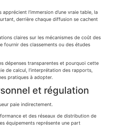
 apprécient l’immersion d’une vraie table, la
urtant, derrière chaque diffusion se cachent
tions claires sur les mécanismes de coût des
re fournir des classements ou des études
 les dépenses transparentes et pourquoi cette
e de calcul, l’interprétation des rapports,
nes pratiques à adopter.
rsonnel et régulation
ueur paie indirectement.
rformance et des réseaux de distribution de
 ces équipements représente une part