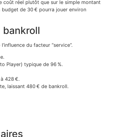
e coût réel plutôt que sur le simple montant
un budget de 30 € pourra jouer environ
 bankroll
l’influence du facteur “service”.
e.
 to Player) typique de 96 %.
 à 428 €.
e, laissant 480 € de bankroll.
aires