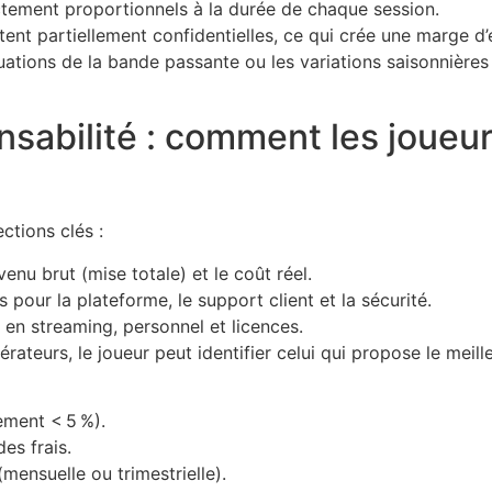
ectement proportionnels à la durée de chaque session.
tent partiellement confidentielles, ce qui crée une marge d’
tuations de la bande passante ou les variations saisonnières
sabilité : comment les joueur
ctions clés :
enu brut (mise totale) et le coût réel.
pour la plateforme, le support client et la sécurité.
 en streaming, personnel et licences.
teurs, le joueur peut identifier celui qui propose le meilleu
ement < 5 %).
es frais.
mensuelle ou trimestrielle).