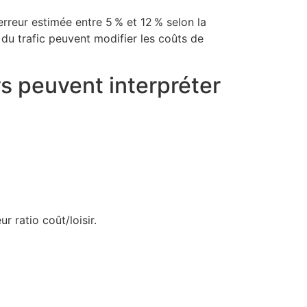
erreur estimée entre 5 % et 12 % selon la
 du trafic peuvent modifier les coûts de
s peuvent interpréter
r ratio coût/loisir.