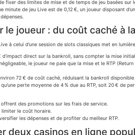
de fixer des limites de mise et de temps de jeu basées sur l
ne minute de jeu Live est de 0,12 €, un joueur disposant d’
 dépenses.
le joueur : du coût caché à la
ive à celui d’une session de slots classiques met en lumière 
€ d’impact direct sur la bankroll, sans compter la mise initial
négligeable, le joueur ne paie que la mise et le RTP (Return
viron 72 € de coût caché, réduisant la bankroll disponible
 qu’une perte moyenne de 4 % due au RTP, soit 20 € de pert
 offrent des promotions sur les frais de service.
limiter le coût horaire.
iversifier les dépenses et de profiter du meilleur RTP.
er deux casinos en ligne popul