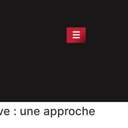
☰
ve : une approche