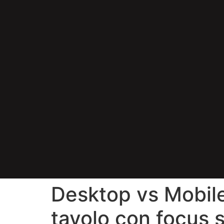
Desktop vs Mobile:
tavolo con focus s