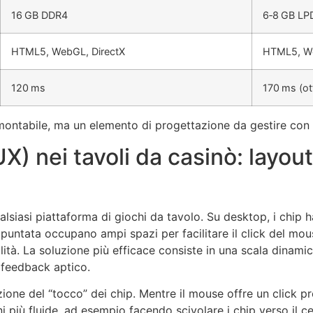
16 GB DDR4
6‑8 GB L
HTML5, WebGL, DirectX
HTML5, We
120 ms
170 ms (ot
montabile, ma un elemento di progettazione da gestire con 
) nei tavoli da casinò: layout,
ualsiasi piattaforma di giochi da tavolo. Su desktop, i chip
di puntata occupano ampi spazi per facilitare il click del mo
ità. La soluzione più efficace consiste in una scala dinamica
n feedback aptico.
one del “tocco” dei chip. Mentre il mouse offre un click prec
i più fluide, ad esempio facendo scivolare i chip verso il c