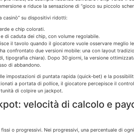
mersione e riduce la sensazione di “gioco su piccolo sche
casinò” su dispositivi ridotti:
erde e chip colorati.
 e di caduta dei chip, con volume regolabile.
sce il tavolo quando il giocatore vuole osservare meglio le
a confrontato due versioni mobile: una con layout tradiziona
di, tipografia chiara). Dopo 30 giorni, la versione ottimizz
asso di abbandono.
le impostazioni di puntata rapida (quick‑bet) e la possibilit
ionati a portata di pollice, il giocatore percepisce il cont
unità di colpire un jackpot.
kpot: velocità di calcolo e pa
issi o progressivi. Nei progressivi, una percentuale di ogni 