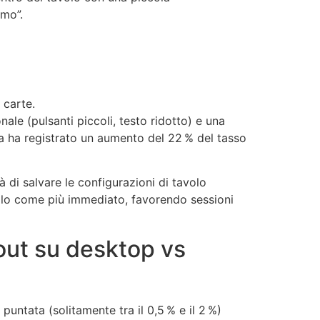
rmo”.
 carte.
le (pulsanti piccoli, testo ridotto) e una
ata ha registrato un aumento del 22 % del tasso
à di salvare le configurazioni di tavolo
rollo come più immediato, favorendo sessioni
yout su desktop vs
puntata (solitamente tra il 0,5 % e il 2 %)