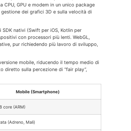
ina CPU, GPU e modem in un unico package
gestione dei grafici 3D e sulla velocità di
SDK nativi (Swift per iOS, Kotlin per
positivi con processori più lenti. WebGL,
ative, pur richiedendo più lavoro di sviluppo,
 versione mobile, riducendo il tempo medio di
 diretto sulla percezione di “fair play”,
Mobile (Smartphone)
 8 core (ARM)
ata (Adreno, Mali)