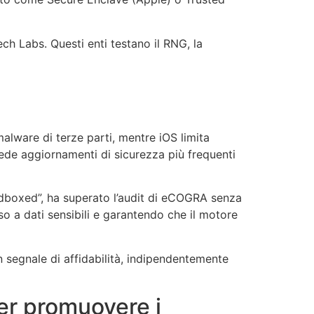
ch Labs. Questi enti testano il RNG, la
malware di terze parti, mentre iOS limita
hiede aggiornamenti di sicurezza più frequenti
dboxed”, ha superato l’audit di eCOGRA senza
o a dati sensibili e garantendo che il motore
n segnale di affidabilità, indipendentemente
per promuovere i