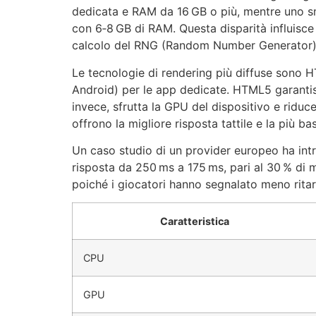
dedicata e RAM da 16 GB o più, mentre uno 
con 6‑8 GB di RAM. Questa disparità influisce d
calcolo del RNG (Random Number Generator)
Le tecnologie di rendering più diffuse sono H
Android) per le app dedicate. HTML5 garantisc
invece, sfrutta la GPU del dispositivo e riduc
offrono la migliore risposta tattile e la più ba
Un caso studio di un provider europeo ha intr
risposta da 250 ms a 175 ms, pari al 30 % di m
poiché i giocatori hanno segnalato meno ritardi
Caratteristica
CPU
GPU