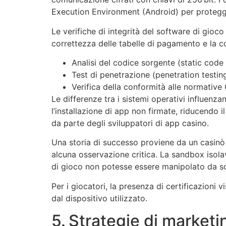
Execution Environment (Android) per protegger
Le verifiche di integrità del software di gioc
correttezza delle tabelle di pagamento e la 
Analisi del codice sorgente (static code 
Test di penetrazione (penetration testing
Verifica della conformità alle normative
Le differenze tra i sistemi operativi influenz
l’installazione di app non firmate, riducendo 
da parte degli sviluppatori di app casino.
Una storia di successo proviene da un casinò
alcuna osservazione critica. La sandbox isola
di gioco non potesse essere manipolato da so
Per i giocatori, la presenza di certificazioni
dal dispositivo utilizzato.
5. Strategie di market