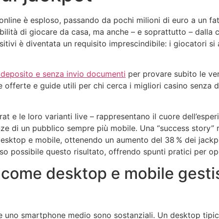
 online è esploso, passando da pochi milioni di euro a un fat
bilità di giocare da casa, ma anche – e soprattutto – dalla
sitivi è diventata un requisito imprescindibile: i giocatori 
deposito e senza invio documenti
per provare subito le ver
e offerte e guide utili per chi cerca i migliori casino senz
rat e le loro varianti live – rappresentano il cuore dell’espe
ze di un pubblico sempre più mobile. Una “success story” 
sktop e mobile, ottenendo un aumento del 38 % dei jackpot v
o possibile questo risultato, offrendo spunti pratici per op
: come desktop e mobile gesti
e uno smartphone medio sono sostanziali. Un desktop tipi