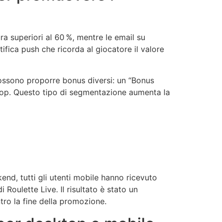
a superiori al 60 %, mentre le email su
ica push che ricorda al giocatore il valore
possono proporre bonus diversi: un “Bonus
ktop. Questo tipo di segmentazione aumenta la
nd, tutti gli utenti mobile hanno ricevuto
Roulette Live. Il risultato è stato un
tro la fine della promozione.