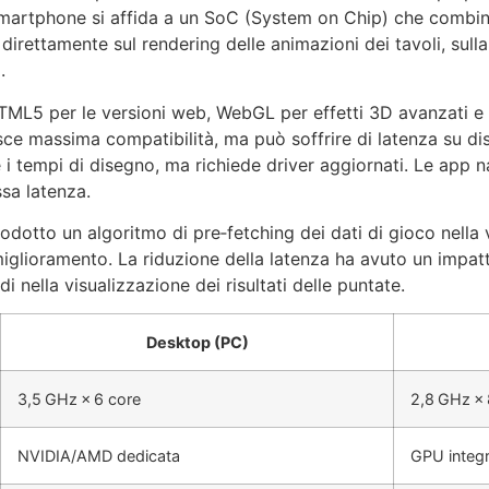
smartphone si affida a un SoC (System on Chip) che comb
irettamente sul rendering delle animazioni dei tavoli, sulla 
.
TML5 per le versioni web, WebGL per effetti 3D avanzati e i 
e massima compatibilità, ma può soffrire di latenza su dis
e i tempi di disegno, ma richiede driver aggiornati. Le app n
ssa latenza.
odotto un algoritmo di pre‑fetching dei dati di gioco nella
iglioramento. La riduzione della latenza ha avuto un impatto
 nella visualizzazione dei risultati delle puntate.
Desktop (PC)
3,5 GHz × 6 core
2,8 GHz ×
NVIDIA/AMD dedicata
GPU integr