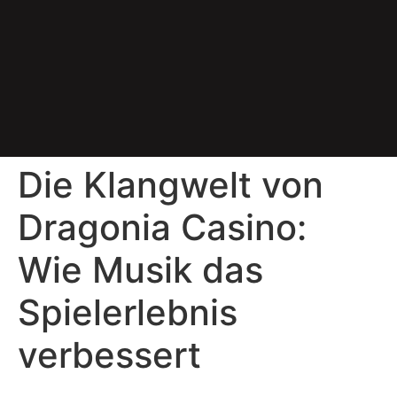
Die Klangwelt von
Dragonia Casino:
Wie Musik das
Spielerlebnis
verbessert