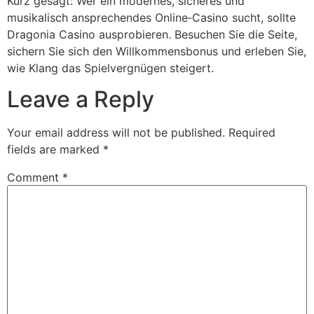
Kurz gesagt: Wer ein modernes, sicheres und
musikalisch ansprechendes Online‑Casino sucht, sollte
Dragonia Casino ausprobieren. Besuchen Sie die Seite,
sichern Sie sich den Willkommensbonus und erleben Sie,
wie Klang das Spielvergnügen steigert.
Leave a Reply
Your email address will not be published.
Required
fields are marked
*
Comment
*