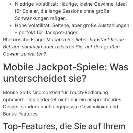
Niedrige Volatilität: Häufige, kleine Gewinne. Ideal
für Spieler, die lange Sessions ohne große
Schwankungen mögen.
Hohe Volatilität: Seltene, aber große Auszahlungen
– perfekt für Jackpot‑Jäger.
Rhetorische Frage:
Möchten Sie lieber konstant kleine
Beträge sammeln oder riskieren Sie, auf den großen
Gewinn zu warten?
Mobile Jackpot‑Spiele: Was
unterscheidet sie?
Mobile Slots sind speziell für Touch‑Bedienung
optimiert. Das bedeutet nicht nur ein ansprechendes
Design, sondern auch angepasste Gewinnlinien und
Bonus‑Features.
Top‑Features, die Sie auf Ihrem