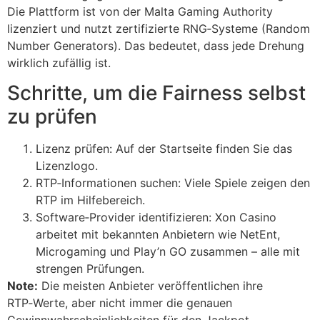
Die Plattform ist von der Malta Gaming Authority
lizenziert und nutzt zertifizierte RNG‑Systeme (Random
Number Generators). Das bedeutet, dass jede Drehung
wirklich zufällig ist.
Schritte, um die Fairness selbst
zu prüfen
Lizenz prüfen: Auf der Startseite finden Sie das
Lizenzlogo.
RTP‑Informationen suchen: Viele Spiele zeigen den
RTP im Hilfebereich.
Software‑Provider identifizieren: Xon Casino
arbeitet mit bekannten Anbietern wie NetEnt,
Microgaming und Play’n GO zusammen – alle mit
strengen Prüfungen.
Note:
Die meisten Anbieter veröffentlichen ihre
RTP‑Werte, aber nicht immer die genauen