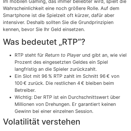
Im mobilen Gaming, das immer beliebter wird, spielt die
Wahrscheinlichkeit eine noch größere Rolle. Auf dem
Smartphone ist die Spielzeit oft kürzer, dafür aber
intensiver. Deshalb sollten Sie die Grundprinzipien
kennen, bevor Sie Ihr Geld einsetzen.
Was bedeutet „RTP“?
RTP steht für
Return to Player
und gibt an, wie viel
Prozent des eingesetzten Geldes ein Spiel
langfristig an die Spieler zurückzahlt.
Ein Slot mit 96 % RTP zahlt im Schnitt 96 € von
100 € zurück. Die restlichen 4 € bleiben beim
Betreiber.
Wichtig: Der RTP ist ein Durchschnittswert über
Millionen von Drehungen. Er garantiert keinen
Gewinn bei einer einzelnen Session.
Volatilität verstehen