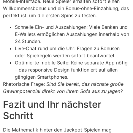
Mobile‑Interface. Neue Spieler erhalten sofort einen
Willkommensbonus und ein Bonus‑ohne‑Einzahlung, das
perfekt ist, um die ersten Spins zu testen.
Schnelle Ein- und Auszahlungen: Viele Banken und
E‑Wallets ermöglichen Auszahlungen innerhalb von
24 Stunden.
Live‑Chat rund um die Uhr: Fragen zu Bonusen
oder Spielregeln werden sofort beantwortet.
Optimierte mobile Seite: Keine separate App nötig
– das responsive Design funktioniert auf allen
gängigen Smartphones.
Rhetorische Frage:
Sind Sie bereit, das nächste große
Gewinnpotenzial direkt von Ihrem Sofa aus zu jagen?
Fazit und Ihr nächster
Schritt
Die Mathematik hinter den Jackpot‑Spielen mag