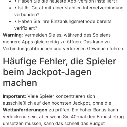
• Haben Sie die neueste App‑Version installiert?
• Ist Ihr Gerät mit einer stabilen Internetverbindung
verbunden?
• Haben Sie Ihre Einzahlungsmethode bereits
verifiziert?
Warning:
Vermeiden Sie es, während des Spielens
mehrere Apps gleichzeitig zu öffnen. Das kann zu
Verbindungsabbrüchen und verlorenen Gewinnen führen.
Häufige Fehler, die Spieler
beim Jackpot‑Jagen
machen
Important:
Viele Spieler konzentrieren sich
ausschließlich auf den höchsten Jackpot, ohne die
Wettanforderungen
zu prüfen. Ein hoher Bonus kann
verlockend sein, aber wenn Sie 40‑mal den Bonusbetrag
umsetzen müssen, kann das schnell das Budget