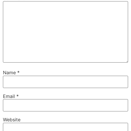
Name
*
Email
*
Website