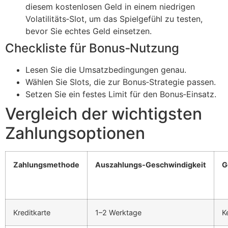
diesem kostenlosen Geld in einem niedrigen
Volatilitäts‑Slot, um das Spielgefühl zu testen,
bevor Sie echtes Geld einsetzen.
Checkliste für Bonus‑Nutzung
Lesen Sie die Umsatzbedingungen genau.
Wählen Sie Slots, die zur Bonus‑Strategie passen.
Setzen Sie ein festes Limit für den Bonus‑Einsatz.
Vergleich der wichtigsten
Zahlungsoptionen
Zahlungsmethode
Auszahlungs‑Geschwindigkeit
G
Kreditkarte
1–2 Werktage
K