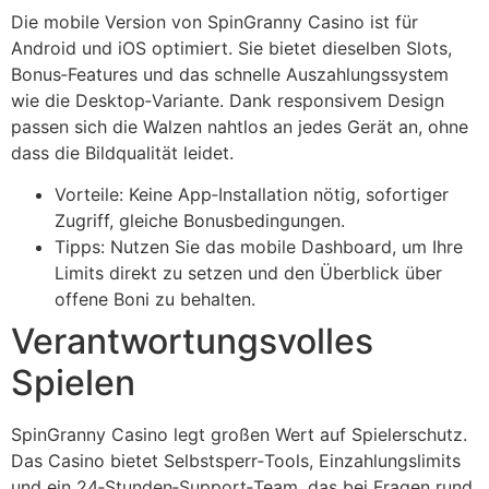
Die mobile Version von SpinGranny Casino ist für
Android und iOS optimiert. Sie bietet dieselben Slots,
Bonus‑Features und das schnelle Auszahlungssystem
wie die Desktop‑Variante. Dank responsivem Design
passen sich die Walzen nahtlos an jedes Gerät an, ohne
dass die Bildqualität leidet.
Vorteile: Keine App‑Installation nötig, sofortiger
Zugriff, gleiche Bonusbedingungen.
Tipps: Nutzen Sie das mobile Dashboard, um Ihre
Limits direkt zu setzen und den Überblick über
offene Boni zu behalten.
Verantwortungsvolles
Spielen
SpinGranny Casino legt großen Wert auf Spielerschutz.
Das Casino bietet Selbstsperr‑Tools, Einzahlungslimits
und ein 24‑Stunden‑Support‑Team, das bei Fragen rund