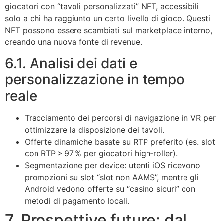
giocatori con “tavoli personalizzati” NFT, accessibili
solo a chi ha raggiunto un certo livello di gioco. Questi
NFT possono essere scambiati sul marketplace interno,
creando una nuova fonte di revenue.
6.1. Analisi dei dati e
personalizzazione in tempo
reale
Tracciamento dei percorsi di navigazione in VR per
ottimizzare la disposizione dei tavoli.
Offerte dinamiche basate su RTP preferito (es. slot
con RTP > 97 % per giocatori high‑roller).
Segmentazione per device: utenti iOS ricevono
promozioni su slot “slot non AAMS”, mentre gli
Android vedono offerte su “casino sicuri” con
metodi di pagamento locali.
7. Prospettive future: dal