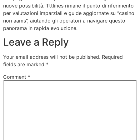
nuove possibilità. Tttlines rimane il punto di riferimento
per valutazioni imparziali e guide aggiornate su “casino
non aams”, aiutando gli operatori a navigare questo
panorama in rapida evoluzione.
Leave a Reply
Your email address will not be published.
Required
fields are marked
*
Comment
*