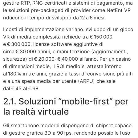
gestire RTP, RNG certificati e sistemi di pagamento, ma
le soluzioni pre‑packaged di provider come NetEnt VR
riducono il tempo di sviluppo da 12 a 6 mesi.
I costi di implementazione variano: sviluppo di un gioco
VR di media complessità richiede tra € 150 000
e € 300 000, licenze software aggiuntive di
circa € 30 000 annui, e manutenzione (aggiornamenti,
sicurezza) di € 20 000‑ € 40 000 all’anno. Per un casinò
di dimensioni medie, il ROI medio si attesta intorno
al 180 % in tre anni, grazie a tassi di conversione più alti
e a una spesa media per utente (ARPU) che sale
dal € 45 al € 68.
2.1. Soluzioni “mobile‑first” per
la realtà virtuale
Gli smartphone moderni dispongono di chipset capace
di gestire grafica 3D a 90 fps, rendendo possibile l’uso