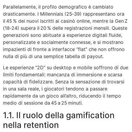
Parallelamente, il profilo demografico è cambiato
drasticamente. I Millennials (25‑39) rappresentano ora
il 45 % dei nuovi iscritti ai casinò online, mentre la Gen Z
(18‑24) supera il 20 % delle registrazioni mensili. Queste
generazioni sono abituate a esperienze digitali fluide,
personalizzate e socialmente connesse, e si mostrano
impazienti di fronte a interfacce “flat” che non offrono
nulla di più di una semplice tabella di payout.
Le esperienze “2D” su desktop e mobile soffrono di due
limiti fondamentali: mancanza di immersione e scarsa
capacità di fidelizzare. Senza la sensazione di trovarsi
in una sala reale, i giocatori tendono a passare
rapidamente da un gioco all’altro, riducendo il tempo
medio di sessione da 45 a 25 minuti.
1.1. Il ruolo della gamification
nella retention