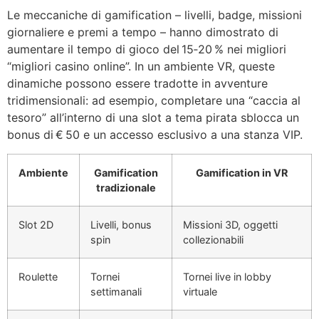
Le meccaniche di gamification – livelli, badge, missioni
giornaliere e premi a tempo – hanno dimostrato di
aumentare il tempo di gioco del 15‑20 % nei migliori
“migliori casino online”. In un ambiente VR, queste
dinamiche possono essere tradotte in avventure
tridimensionali: ad esempio, completare una “caccia al
tesoro” all’interno di una slot a tema pirata sblocca un
bonus di € 50 e un accesso esclusivo a una stanza VIP.
Ambiente
Gamification
Gamification in VR
tradizionale
Slot 2D
Livelli, bonus
Missioni 3D, oggetti
spin
collezionabili
Roulette
Tornei
Tornei live in lobby
settimanali
virtuale