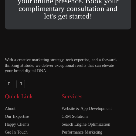
your online presence. Book your
complimentary consultation and
let's get started!
With a creative marketing strategy, tech expertise, and a forward-
thinking attitude, we deliver exceptional results that can elevate
your brand digital DNA.
Quick Link
Services
About
Website & App Development
Our Expertise
CRM Solutions
Happy Clients
Search Engine Optimization
Get In Touch
Performance Marketing