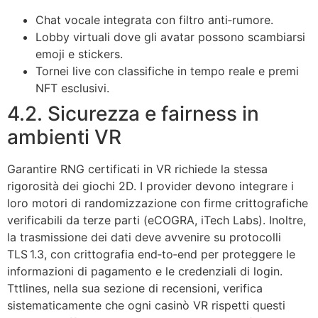
Chat vocale integrata con filtro anti‑rumore.
Lobby virtuali dove gli avatar possono scambiarsi
emoji e stickers.
Tornei live con classifiche in tempo reale e premi
NFT esclusivi.
4.2. Sicurezza e fairness in
ambienti VR
Garantire RNG certificati in VR richiede la stessa
rigorosità dei giochi 2D. I provider devono integrare i
loro motori di randomizzazione con firme crittografiche
verificabili da terze parti (eCOGRA, iTech Labs). Inoltre,
la trasmissione dei dati deve avvenire su protocolli
TLS 1.3, con crittografia end‑to‑end per proteggere le
informazioni di pagamento e le credenziali di login.
Tttlines, nella sua sezione di recensioni, verifica
sistematicamente che ogni casinò VR rispetti questi