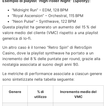
Esempio di playlist “High‑roller Night” (Spotify):
“Midnight Run” – EDM, 128 BPM
“Royal Ascension” – Orchestral, 115 BPM
“Neon Pulse” – Synthwave, 122 BPM
Questa playlist ha generato un aumento del 15 % del
valore medio del cliente (VMC) rispetto a una playlist
generica di lo‑fi.
Un altro caso è il torneo “Retro Spin” di RetroSpin
Casino, dove la playlist synthwave ha portato a un
incremento del 8 % delle puntate per round, grazie alla
nostalgia associata al suono degli anni ’80.
Le metriche di performance associate a ciascun genere
sono sintetizzate nella tabella seguente:
Genere
% di
Incremento medio del
utilizzo
VMC