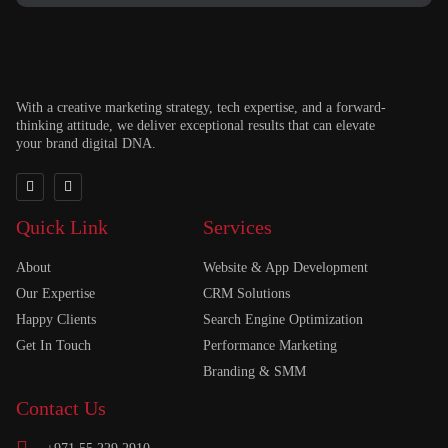
With a creative marketing strategy, tech expertise, and a forward-
thinking attitude, we deliver exceptional results that can elevate
your brand digital DNA.
Quick Link
Services
About
Website & App Development
Our Expertise
CRM Solutions
Happy Clients
Search Engine Optimization
Get In Touch
Performance Marketing
Branding & SMM
Contact Us