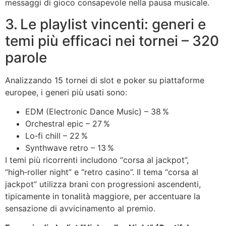
messaggi di gioco consapevole nella pausa musicale.
3. Le playlist vincenti: generi e
temi più efficaci nei tornei – 320
parole
Analizzando 15 tornei di slot e poker su piattaforme
europee, i generi più usati sono:
EDM (Electronic Dance Music) – 38 %
Orchestral epic – 27 %
Lo‑fi chill – 22 %
Synthwave retro – 13 %
I temi più ricorrenti includono “corsa al jackpot”,
“high‑roller night” e “retro casino”. Il tema “corsa al
jackpot” utilizza brani con progressioni ascendenti,
tipicamente in tonalità maggiore, per accentuare la
sensazione di avvicinamento al premio.