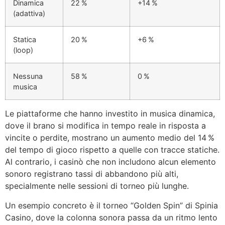
Dinamica
22 %
+14 %
(adattiva)
Statica
20 %
+6 %
(loop)
Nessuna
58 %
0 %
musica
Le piattaforme che hanno investito in musica dinamica,
dove il brano si modifica in tempo reale in risposta a
vincite o perdite, mostrano un aumento medio del 14 %
del tempo di gioco rispetto a quelle con tracce statiche.
Al contrario, i casinò che non includono alcun elemento
sonoro registrano tassi di abbandono più alti,
specialmente nelle sessioni di torneo più lunghe.
Un esempio concreto è il torneo “Golden Spin” di Spinia
Casino, dove la colonna sonora passa da un ritmo lento