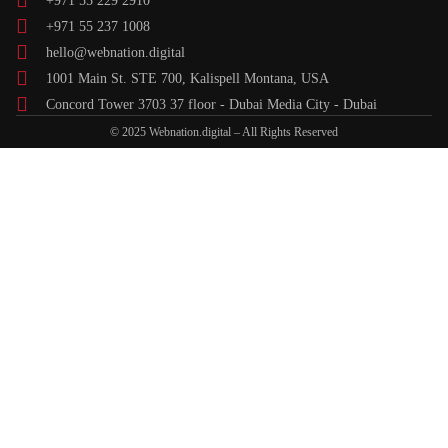
+971 55 229 2910
+971 55 237 1008
hello@webnation.digital
1001 Main St. STE 700, Kalispell Montana, USA
Concord Tower 3703 37 floor - Dubai Media City - Dubai
© 2025 Webnation.digital – All Rights Reserved