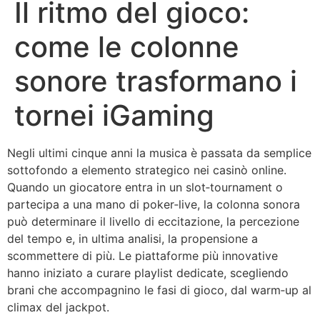
Il ritmo del gioco:
come le colonne
sonore trasformano i
tornei iGaming
Negli ultimi cinque anni la musica è passata da semplice
sottofondo a elemento strategico nei casinò online.
Quando un giocatore entra in un slot‑tournament o
partecipa a una mano di poker‑live, la colonna sonora
può determinare il livello di eccitazione, la percezione
del tempo e, in ultima analisi, la propensione a
scommettere di più. Le piattaforme più innovative
hanno iniziato a curare playlist dedicate, scegliendo
brani che accompagnino le fasi di gioco, dal warm‑up al
climax del jackpot.