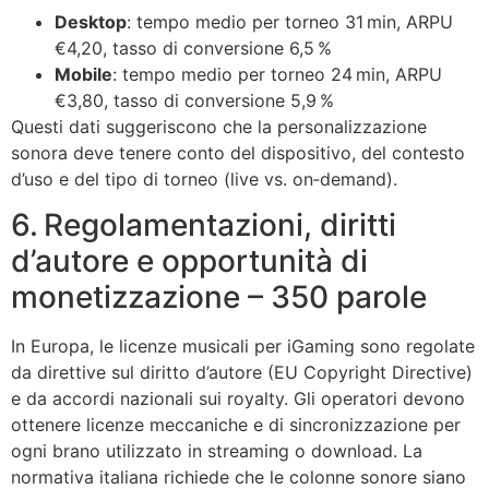
Desktop
: tempo medio per torneo 31 min, ARPU
€4,20, tasso di conversione 6,5 %
Mobile
: tempo medio per torneo 24 min, ARPU
€3,80, tasso di conversione 5,9 %
Questi dati suggeriscono che la personalizzazione
sonora deve tenere conto del dispositivo, del contesto
d’uso e del tipo di torneo (live vs. on‑demand).
6. Regolamentazioni, diritti
d’autore e opportunità di
monetizzazione – 350 parole
In Europa, le licenze musicali per iGaming sono regolate
da direttive sul diritto d’autore (EU Copyright Directive)
e da accordi nazionali sui royalty. Gli operatori devono
ottenere licenze meccaniche e di sincronizzazione per
ogni brano utilizzato in streaming o download. La
normativa italiana richiede che le colonne sonore siano