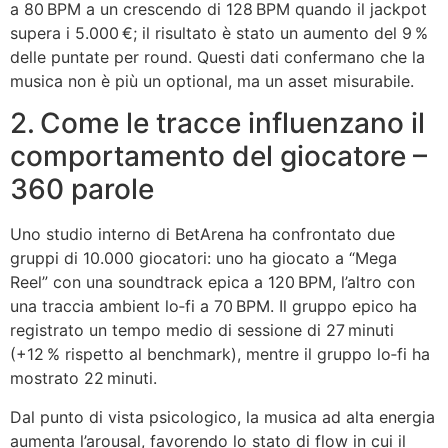
a 80 BPM a un crescendo di 128 BPM quando il jackpot
supera i 5.000 €; il risultato è stato un aumento del 9 %
delle puntate per round. Questi dati confermano che la
musica non è più un optional, ma un asset misurabile.
2. Come le tracce influenzano il
comportamento del giocatore –
360 parole
Uno studio interno di BetArena ha confrontato due
gruppi di 10.000 giocatori: uno ha giocato a “Mega
Reel” con una soundtrack epica a 120 BPM, l’altro con
una traccia ambient lo‑fi a 70 BPM. Il gruppo epico ha
registrato un tempo medio di sessione di 27 minuti
(+12 % rispetto al benchmark), mentre il gruppo lo‑fi ha
mostrato 22 minuti.
Dal punto di vista psicologico, la musica ad alta energia
aumenta l’arousal, favorendo lo stato di flow in cui il