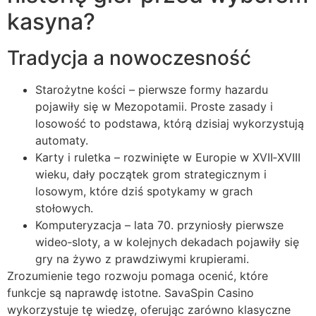
kasyna?
Tradycja a nowoczesność
Starożytne kości – pierwsze formy hazardu
pojawiły się w Mezopotamii. Proste zasady i
losowość to podstawa, którą dzisiaj wykorzystują
automaty.
Karty i ruletka – rozwinięte w Europie w XVII‑XVIII
wieku, dały początek grom strategicznym i
losowym, które dziś spotykamy w grach
stołowych.
Komputeryzacja – lata 70. przyniosły pierwsze
wideo‑sloty, a w kolejnych dekadach pojawiły się
gry na żywo z prawdziwymi krupierami.
Zrozumienie tego rozwoju pomaga ocenić, które
funkcje są naprawdę istotne. SavaSpin Casino
wykorzystuje tę wiedzę, oferując zarówno klasyczne