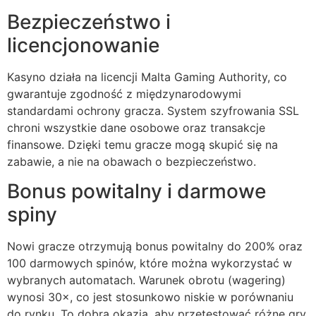
Bezpieczeństwo i
licencjonowanie
Kasyno działa na licencji Malta Gaming Authority, co
gwarantuje zgodność z międzynarodowymi
standardami ochrony gracza. System szyfrowania SSL
chroni wszystkie dane osobowe oraz transakcje
finansowe. Dzięki temu gracze mogą skupić się na
zabawie, a nie na obawach o bezpieczeństwo.
Bonus powitalny i darmowe
spiny
Nowi gracze otrzymują bonus powitalny do 200% oraz
100 darmowych spinów, które można wykorzystać w
wybranych automatach. Warunek obrotu (wagering)
wynosi 30×, co jest stosunkowo niskie w porównaniu
do rynku. To dobra okazja, aby przetestować różne gry