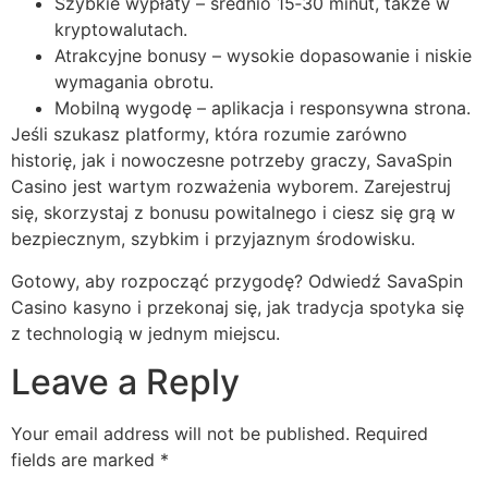
Szybkie wypłaty – średnio 15‑30 minut, także w
kryptowalutach.
Atrakcyjne bonusy – wysokie dopasowanie i niskie
wymagania obrotu.
Mobilną wygodę – aplikacja i responsywna strona.
Jeśli szukasz platformy, która rozumie zarówno
historię, jak i nowoczesne potrzeby graczy, SavaSpin
Casino jest wartym rozważenia wyborem. Zarejestruj
się, skorzystaj z bonusu powitalnego i ciesz się grą w
bezpiecznym, szybkim i przyjaznym środowisku.
Gotowy, aby rozpocząć przygodę? Odwiedź SavaSpin
Casino kasyno i przekonaj się, jak tradycja spotyka się
z technologią w jednym miejscu.
Leave a Reply
Your email address will not be published.
Required
fields are marked
*