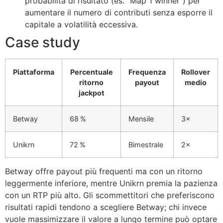
probabilità di risultato (es. “Map 1 winner”) per
aumentare il numero di contributi senza esporre il
capitale a volatilità eccessiva.
Case study
Piattaforma
Percentuale
Frequenza
Rollover
ritorno
payout
medio
jackpot
Betway
68 %
Mensile
3×
Unikrn
72 %
Bimestrale
2×
Betway offre payout più frequenti ma con un ritorno
leggermente inferiore, mentre Unikrn premia la pazienza
con un RTP più alto. Gli scommettitori che preferiscono
risultati rapidi tendono a scegliere Betway; chi invece
vuole massimizzare il valore a lungo termine può optare