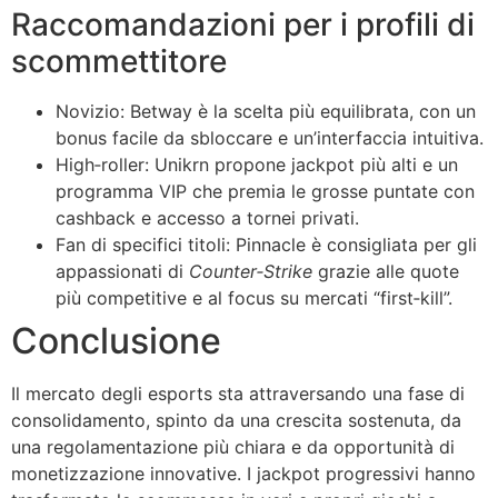
Raccomandazioni per i profili di
scommettitore
Novizio: Betway è la scelta più equilibrata, con un
bonus facile da sbloccare e un’interfaccia intuitiva.
High‑roller: Unikrn propone jackpot più alti e un
programma VIP che premia le grosse puntate con
cashback e accesso a tornei privati.
Fan di specifici titoli: Pinnacle è consigliata per gli
appassionati di
Counter‑Strike
grazie alle quote
più competitive e al focus su mercati “first‑kill”.
Conclusione
Il mercato degli esports sta attraversando una fase di
consolidamento, spinto da una crescita sostenuta, da
una regolamentazione più chiara e da opportunità di
monetizzazione innovative. I jackpot progressivi hanno