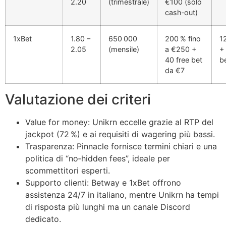
2.20
(trimestrale)
€100 (solo
cash‑out)
1xBet
1.80 –
650 000
200 % fino
1
2.05
(mensile)
a €250 +
+
40 free bet
b
da €7
Valutazione dei criteri
Value for money: Unikrn eccelle grazie al RTP del
jackpot (72 %) e ai requisiti di wagering più bassi.
Trasparenza: Pinnacle fornisce termini chiari e una
politica di “no‑hidden fees”, ideale per
scommettitori esperti.
Supporto clienti: Betway e 1xBet offrono
assistenza 24/7 in italiano, mentre Unikrn ha tempi
di risposta più lunghi ma un canale Discord
dedicato.