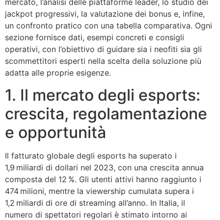
mercato, l’analisi delle piattaforme leader, lo studio dei
jackpot progressivi, la valutazione dei bonus e, infine,
un confronto pratico con una tabella comparativa. Ogni
sezione fornisce dati, esempi concreti e consigli
operativi, con l’obiettivo di guidare sia i neofiti sia gli
scommettitori esperti nella scelta della soluzione più
adatta alle proprie esigenze.
1. Il mercato degli esports:
crescita, regolamentazione
e opportunità
Il fatturato globale degli esports ha superato i
1,9 miliardi di dollari nel 2023, con una crescita annua
composta del 12 %. Gli utenti attivi hanno raggiunto i
474 milioni, mentre la viewership cumulata supera i
1,2 miliardi di ore di streaming all’anno. In Italia, il
numero di spettatori regolari è stimato intorno ai