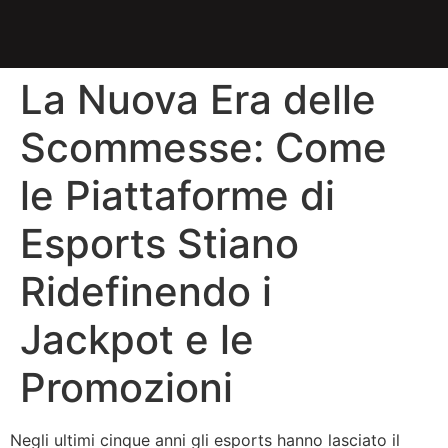
La Nuova Era delle
Scommesse: Come
le Piattaforme di
Esports Stiano
Ridefinendo i
Jackpot e le
Promozioni
Negli ultimi cinque anni gli esports hanno lasciato il