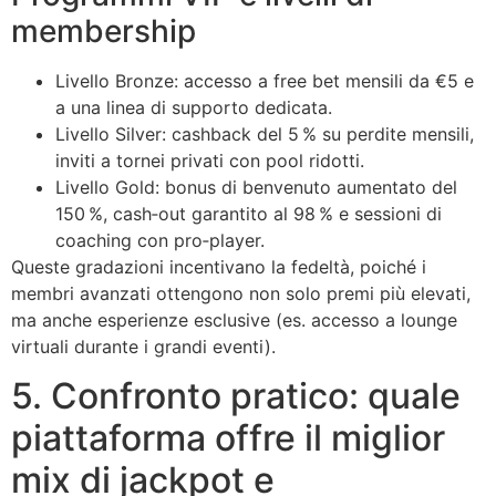
membership
Livello Bronze: accesso a free bet mensili da €5 e
a una linea di supporto dedicata.
Livello Silver: cashback del 5 % su perdite mensili,
inviti a tornei privati con pool ridotti.
Livello Gold: bonus di benvenuto aumentato del
150 %, cash‑out garantito al 98 % e sessioni di
coaching con pro‑player.
Queste gradazioni incentivano la fedeltà, poiché i
membri avanzati ottengono non solo premi più elevati,
ma anche esperienze esclusive (es. accesso a lounge
virtuali durante i grandi eventi).
5. Confronto pratico: quale
piattaforma offre il miglior
mix di jackpot e