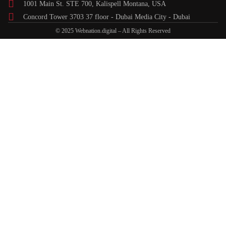
1001 Main St. STE 700, Kalispell Montana, USA
Concord Tower 3703 37 floor - Dubai Media City - Dubai
© 2025 Webnation.digital – All Rights Reserved