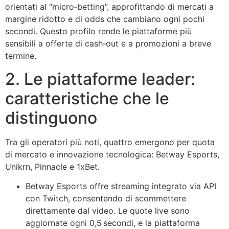
orientati al “micro‑betting”, approfittando di mercati a
margine ridotto e di odds che cambiano ogni pochi
secondi. Questo profilo rende le piattaforme più
sensibili a offerte di cash‑out e a promozioni a breve
termine.
2. Le piattaforme leader:
caratteristiche che le
distinguono
Tra gli operatori più noti, quattro emergono per quota
di mercato e innovazione tecnologica: Betway Esports,
Unikrn, Pinnacle e 1xBet.
Betway Esports offre streaming integrato via API
con Twitch, consentendo di scommettere
direttamente dal video. Le quote live sono
aggiornate ogni 0,5 secondi, e la piattaforma