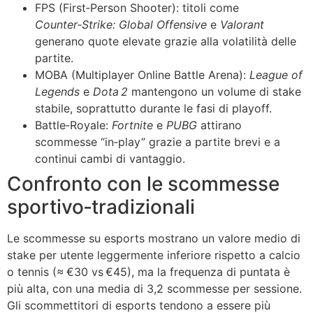
FPS (First‑Person Shooter): titoli come
Counter‑Strike: Global Offensive
e
Valorant
generano quote elevate grazie alla volatilità delle
partite.
MOBA (Multiplayer Online Battle Arena):
League of
Legends
e
Dota 2
mantengono un volume di stake
stabile, soprattutto durante le fasi di playoff.
Battle‑Royale:
Fortnite
e
PUBG
attirano
scommesse “in‑play” grazie a partite brevi e a
continui cambi di vantaggio.
Confronto con le scommesse
sportivo‑tradizionali
Le scommesse su esports mostrano un valore medio di
stake per utente leggermente inferiore rispetto a calcio
o tennis (≈ €30 vs €45), ma la frequenza di puntata è
più alta, con una media di 3,2 scommesse per sessione.
Gli scommettitori di esports tendono a essere più