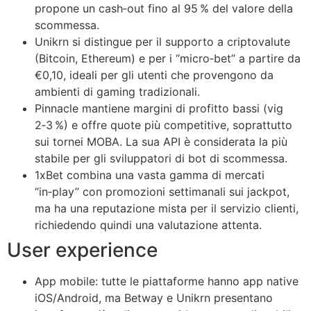
propone un cash‑out fino al 95 % del valore della
scommessa.
Unikrn si distingue per il supporto a criptovalute
(Bitcoin, Ethereum) e per i “micro‑bet” a partire da
€0,10, ideali per gli utenti che provengono da
ambienti di gaming tradizionali.
Pinnacle mantiene margini di profitto bassi (vig
2‑3 %) e offre quote più competitive, soprattutto
sui tornei MOBA. La sua API è considerata la più
stabile per gli sviluppatori di bot di scommessa.
1xBet combina una vasta gamma di mercati
“in‑play” con promozioni settimanali sui jackpot,
ma ha una reputazione mista per il servizio clienti,
richiedendo quindi una valutazione attenta.
User experience
App mobile: tutte le piattaforme hanno app native
iOS/Android, ma Betway e Unikrn presentano