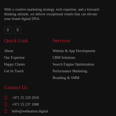
With a creative marketing strategy, tech expertise, and a forward-
thinking attitude, we deliver exceptional results that can elevate
your brand digital DNA.
Quick Link
Services
About
Website & App Development
Our Expertise
CRM Solutions
Happy Clients
Search Engine Optimization
Get In Touch
Performance Marketing
Branding & SMM
Contact Us
+971 55 229 2910
+971 55 237 1008
hello@webnation.digital