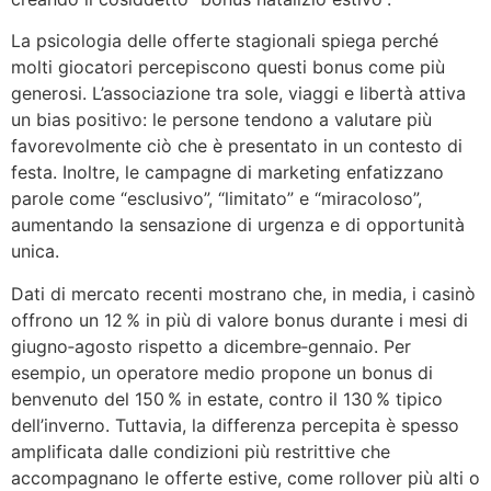
La psicologia delle offerte stagionali spiega perché
molti giocatori percepiscono questi bonus come più
generosi. L’associazione tra sole, viaggi e libertà attiva
un bias positivo: le persone tendono a valutare più
favorevolmente ciò che è presentato in un contesto di
festa. Inoltre, le campagne di marketing enfatizzano
parole come “esclusivo”, “limitato” e “miracoloso”,
aumentando la sensazione di urgenza e di opportunità
unica.
Dati di mercato recenti mostrano che, in media, i casinò
offrono un 12 % in più di valore bonus durante i mesi di
giugno‑agosto rispetto a dicembre‑gennaio. Per
esempio, un operatore medio propone un bonus di
benvenuto del 150 % in estate, contro il 130 % tipico
dell’inverno. Tuttavia, la differenza percepita è spesso
amplificata dalle condizioni più restrittive che
accompagnano le offerte estive, come rollover più alti o