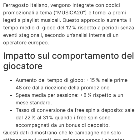
Ferragosto italiano, vengono integrate con codici
promozionali a tema (“MUSICA20”) e tornei a premi
legati a playlist musicali. Questo approccio aumenta il
tempo medio di gioco del 12 % rispetto a periodi senza
eventi stagionali, secondo un’analisi interna di un
operatore europeo.
Impatto sul comportamento del
giocatore
Aumento del tempo di gioco: +15 % nelle prime
48 ore dalla ricezione della promozione.
Spesa media per sessione: +8 % rispetto a un
mese standard.
Tasso di conversione da free spin a deposito: sale
dal 22 % al 31 % quando i free spin sono
accompagnati da un bonus di deposito.
Questi dati dimostrano che le campagne non solo