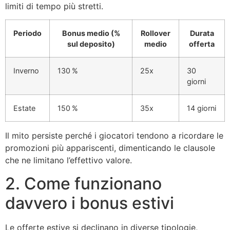
limiti di tempo più stretti.
Periodo
Bonus medio (%
Rollover
Durata
sul deposito)
medio
offerta
Inverno
130 %
25x
30
giorni
Estate
150 %
35x
14 giorni
Il mito persiste perché i giocatori tendono a ricordare le
promozioni più appariscenti, dimenticando le clausole
che ne limitano l’effettivo valore.
2. Come funzionano
davvero i bonus estivi
Le offerte estive si declinano in diverse tipologie,