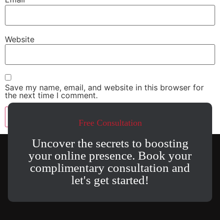
Website
Save my name, email, and website in this browser for
the next time I comment.
Free Consultation
Uncover the secrets to boosting
your online presence. Book your
complimentary consultation and
let's get started!