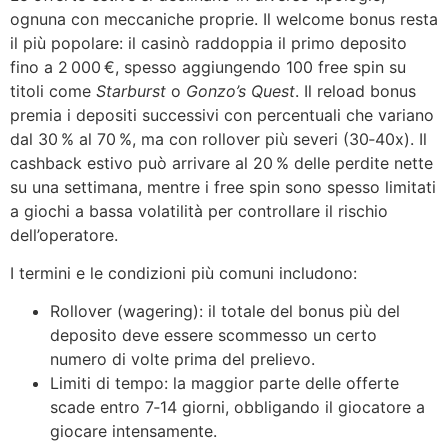
ognuna con meccaniche proprie. Il welcome bonus resta
il più popolare: il casinò raddoppia il primo deposito
fino a 2 000 €, spesso aggiungendo 100 free spin su
titoli come
Starburst
o
Gonzo’s Quest
. Il reload bonus
premia i depositi successivi con percentuali che variano
dal 30 % al 70 %, ma con rollover più severi (30‑40x). Il
cashback estivo può arrivare al 20 % delle perdite nette
su una settimana, mentre i free spin sono spesso limitati
a giochi a bassa volatilità per controllare il rischio
dell’operatore.
I termini e le condizioni più comuni includono:
Rollover (wagering): il totale del bonus più del
deposito deve essere scommesso un certo
numero di volte prima del prelievo.
Limiti di tempo: la maggior parte delle offerte
scade entro 7‑14 giorni, obbligando il giocatore a
giocare intensamente.