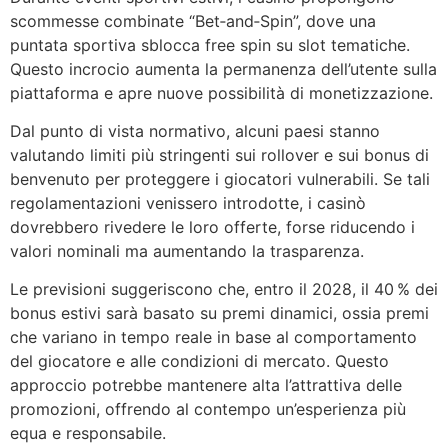
scommesse combinate “Bet‑and‑Spin”, dove una
puntata sportiva sblocca free spin su slot tematiche.
Questo incrocio aumenta la permanenza dell’utente sulla
piattaforma e apre nuove possibilità di monetizzazione.
Dal punto di vista normativo, alcuni paesi stanno
valutando limiti più stringenti sui rollover e sui bonus di
benvenuto per proteggere i giocatori vulnerabili. Se tali
regolamentazioni venissero introdotte, i casinò
dovrebbero rivedere le loro offerte, forse riducendo i
valori nominali ma aumentando la trasparenza.
Le previsioni suggeriscono che, entro il 2028, il 40 % dei
bonus estivi sarà basato su premi dinamici, ossia premi
che variano in tempo reale in base al comportamento
del giocatore e alle condizioni di mercato. Questo
approccio potrebbe mantenere alta l’attrattiva delle
promozioni, offrendo al contempo un’esperienza più
equa e responsabile.