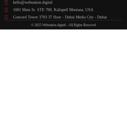
hello@webnation.digital
1001 Main St. STE 700, Kalispell Montana, USA
Concord Tower 3703 37 floor - Dubai Media City - Dubai
© 2025 Webnation.digital – All Rights Reserved