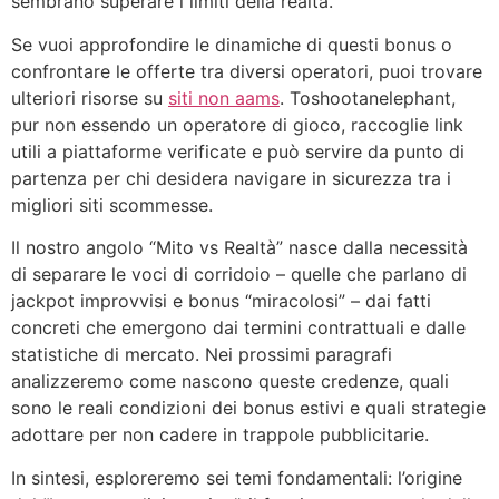
sembrano superare i limiti della realtà.
Se vuoi approfondire le dinamiche di questi bonus o
confrontare le offerte tra diversi operatori, puoi trovare
ulteriori risorse su
siti non aams
. Toshootanelephant,
pur non essendo un operatore di gioco, raccoglie link
utili a piattaforme verificate e può servire da punto di
partenza per chi desidera navigare in sicurezza tra i
migliori siti scommesse.
Il nostro angolo “Mito vs Realtà” nasce dalla necessità
di separare le voci di corridoio – quelle che parlano di
jackpot improvvisi e bonus “miracolosi” – dai fatti
concreti che emergono dai termini contrattuali e dalle
statistiche di mercato. Nei prossimi paragrafi
analizzeremo come nascono queste credenze, quali
sono le reali condizioni dei bonus estivi e quali strategie
adottare per non cadere in trappole pubblicitarie.
In sintesi, esploreremo sei temi fondamentali: l’origine