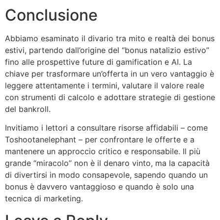
Conclusione
Abbiamo esaminato il divario tra mito e realtà dei bonus
estivi, partendo dall’origine del “bonus natalizio estivo”
fino alle prospettive future di gamification e AI. La
chiave per trasformare un’offerta in un vero vantaggio è
leggere attentamente i termini, valutare il valore reale
con strumenti di calcolo e adottare strategie di gestione
del bankroll.
Invitiamo i lettori a consultare risorse affidabili – come
Toshootanelephant – per confrontare le offerte e a
mantenere un approccio critico e responsabile. Il più
grande “miracolo” non è il denaro vinto, ma la capacità
di divertirsi in modo consapevole, sapendo quando un
bonus è davvero vantaggioso e quando è solo una
tecnica di marketing.