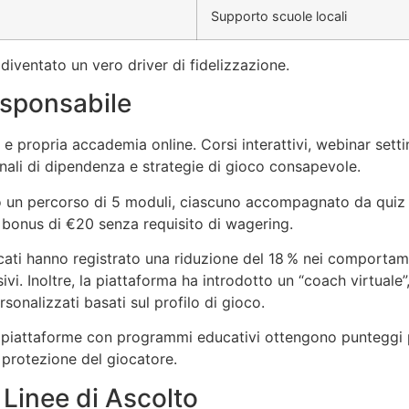
Supporto scuole locali
 diventato un vero driver di fidelizzazione.
esponsabile
e propria accademia online. Corsi interattivi, webinar setti
nali di dipendenza e strategie di gioco consapevole.
 un percorso di 5 moduli, ciascuno accompagnato da quiz e 
bonus di €20 senza requisito di wagering.
ficati hanno registrato una riduzione del 18 % nei comportam
vi. Inoltre, la piattaforma ha introdotto un “coach virtuale”
rsonalizzati basati sul profilo di gioco.
 piattaforme con programmi educativi ottengono punteggi 
protezione del giocatore.
 Linee di Ascolto