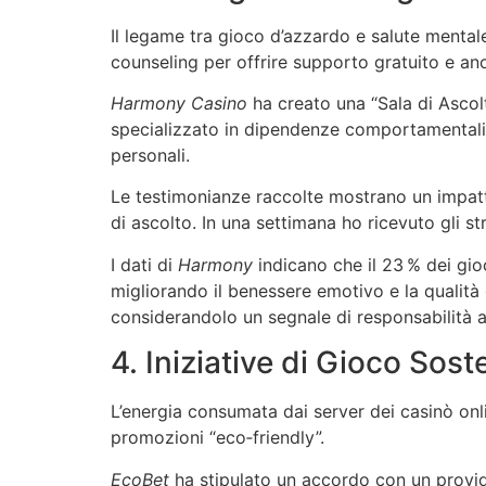
Il legame tra gioco d’azzardo e salute mental
counseling per offrire supporto gratuito e an
Harmony Casino
ha creato una “Sala di Ascolt
specializzato in dipendenze comportamentali.
personali.
Le testimonianze raccolte mostrano un impatto
di ascolto. In una settimana ho ricevuto gli st
I dati di
Harmony
indicano che il 23 % dei gioc
migliorando il benessere emotivo e la qualità 
considerandolo un segnale di responsabilità 
4. Iniziative di Gioco Sos
L’energia consumata dai server dei casinò on
promozioni “eco‑friendly”.
EcoBet
ha stipulato un accordo con un provide