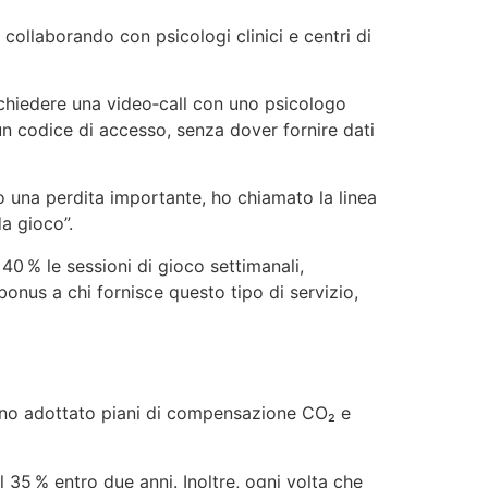
ollaborando con psicologi clinici e centri di
ichiedere una video‑call con uno psicologo
 codice di accesso, senza dover fornire dati
o una perdita importante, ho chiamato la linea
da gioco”.
 40 % le sessioni di gioco settimanali,
bonus a chi fornisce questo tipo di servizio,
nno adottato piani di compensazione CO₂ e
 35 % entro due anni. Inoltre, ogni volta che