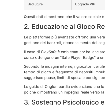
BetFuture
Upgrade VIP
Questi dati dimostrano che il valore sociale è
2. Educazione al Gioco R
Le piattaforme più avanzate offrono una vera 
gestione del bankroll, riconoscimento dei seg
Il caso di
PlaySafe
è emblematico: ha lanciato
corso ottengono un “Safe Player Badge” e un 
Secondo le indagini interne, i giocatori certi
tempo di gioco e frequenza di depositi impulsi
suggerisce pause, limiti di spesa e consigli pe
Le guide di Onglombardia evidenziano che le
poiché dimostrano un impegno reale verso la 
3. Sostegno Psicologico e