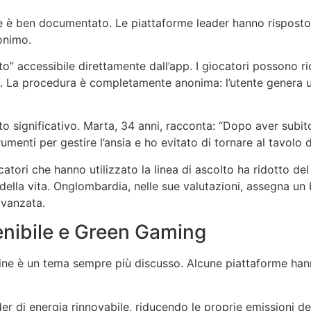
e è ben documentato. Le piattaforme leader hanno risposto c
onimo.
o” accessibile direttamente dall’app. I giocatori possono r
 La procedura è completamente anonima: l’utente genera un
 significativo. Marta, 34 anni, racconta: “Dopo aver subit
rumenti per gestire l’ansia e ho evitato di tornare al tavolo 
atori che hanno utilizzato la linea di ascolto ha ridotto del
della vita. Onglombardia, nelle sue valutazioni, assegna un 
avanzata.
tenibile e Green Gaming
line è un tema sempre più discusso. Alcune piattaforme ha
r di energia rinnovabile, riducendo le proprie emissioni del