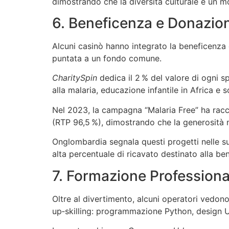
dimostrando che la diversità culturale è un 
6. Beneficenza e Donazion
Alcuni casinò hanno integrato la beneficenza 
puntata a un fondo comune.
CharitySpin
dedica il 2 % del valore di ogni 
alla malaria, educazione infantile in Africa e s
Nel 2023, la campagna “Malaria Free” ha racco
(RTP 96,5 %), dimostrando che la generosità 
Onglombardia segnala questi progetti nelle s
alta percentuale di ricavato destinato alla be
7. Formazione Professiona
Oltre al divertimento, alcuni operatori vedono
up‑skilling: programmazione Python, design U