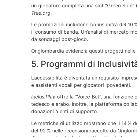
un giocatore completa una slot “Green Spin” (
Tree.org
.
Le promozioni includono bonus extra del 10 % p
il consumo di banda. Un’analisi di mercato mos
da sondaggi post‑gioco.
Onglombardia evidenzia questi progetti nelle s
5. Programmi di Inclusivit
L’accessibilità è diventata un requisito impre
e assistenti vocali per giocatori ipovedenti.
InclusiPlay
offre la “Voice‑Bet”, una funzione
tedesco e arabo. Inoltre, la piattaforma coll
donazioni a enti di supporto.
Le metriche di utilizzo mostrano che il 14 % de
del 92 % nelle recensioni raccolte da Onglom