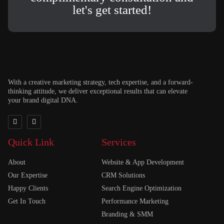
let's get started!
With a creative marketing strategy, tech expertise, and a forward-
thinking attitude, we deliver exceptional results that can elevate
your brand digital DNA.
Quick Link
Services
About
Website & App Development
Our Expertise
CRM Solutions
Happy Clients
Search Engine Optimization
Get In Touch
Performance Marketing
Branding & SMM