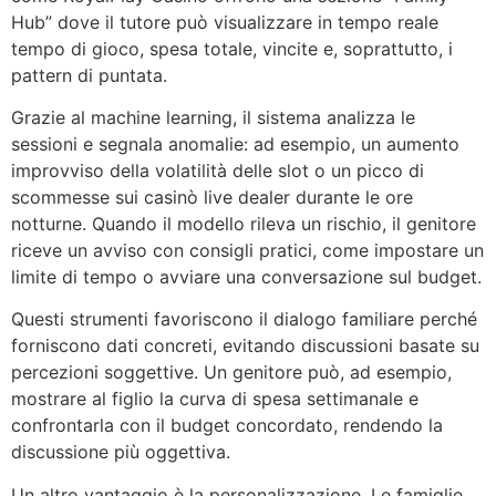
Hub” dove il tutore può visualizzare in tempo reale
tempo di gioco, spesa totale, vincite e, soprattutto, i
pattern di puntata.
Grazie al machine learning, il sistema analizza le
sessioni e segnala anomalie: ad esempio, un aumento
improvviso della volatilità delle slot o un picco di
scommesse sui casinò live dealer durante le ore
notturne. Quando il modello rileva un rischio, il genitore
riceve un avviso con consigli pratici, come impostare un
limite di tempo o avviare una conversazione sul budget.
Questi strumenti favoriscono il dialogo familiare perché
forniscono dati concreti, evitando discussioni basate su
percezioni soggettive. Un genitore può, ad esempio,
mostrare al figlio la curva di spesa settimanale e
confrontarla con il budget concordato, rendendo la
discussione più oggettiva.
Un altro vantaggio è la personalizzazione. Le famiglie