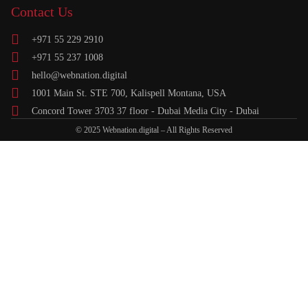
Contact Us
+971 55 229 2910
+971 55 237 1008
hello@webnation.digital
1001 Main St. STE 700, Kalispell Montana, USA
Concord Tower 3703 37 floor - Dubai Media City - Dubai
© 2025 Webnation.digital – All Rights Reserved