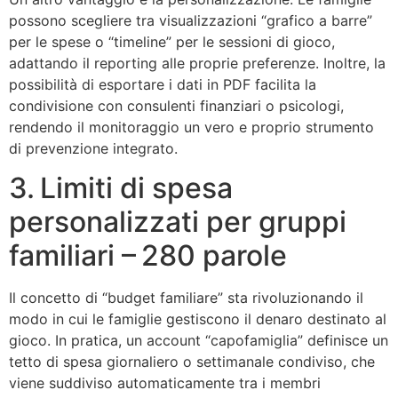
possono scegliere tra visualizzazioni “grafico a barre”
per le spese o “timeline” per le sessioni di gioco,
adattando il reporting alle proprie preferenze. Inoltre, la
possibilità di esportare i dati in PDF facilita la
condivisione con consulenti finanziari o psicologi,
rendendo il monitoraggio un vero e proprio strumento
di prevenzione integrato.
3. Limiti di spesa
personalizzati per gruppi
familiari – 280 parole
Il concetto di “budget familiare” sta rivoluzionando il
modo in cui le famiglie gestiscono il denaro destinato al
gioco. In pratica, un account “capofamiglia” definisce un
tetto di spesa giornaliero o settimanale condiviso, che
viene suddiviso automaticamente tra i membri