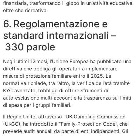
finanziaria, trasformando il gioco in un’attività educativa
oltre che ricreativa.
6. Regolamentazione e
standard internazionali –
330 parole
Negli ultimi 12 mesi, l’Unione Europea ha pubblicato una
direttiva che obbliga gli operatori a implementare
misure di protezione familiare entro il 2025. La
normativa richiede, tra l’altro, la verifica dell’età tramite
KYC avanzato, l’obbligo di offrire strumenti di
auto‑esclusione multi‑account e la trasparenza sui limiti
di spesa per i gruppi familiari.
Il Regno Unito, attraverso l’UK Gambling Commission
(UKGC), ha introdotto il “Family‑Protection Code”, che
prevede audit annuali da parte di enti indipendenti. Gli