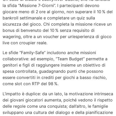
la sfida “Missione 7‑Giorni”. I partecipanti devono
giocare meno di 2 ore al giorno, non superare il 10 % del
bankroll settimanale e completare un quiz sulla
sicurezza del gioco. Chi completa la missione riceve un
bonus di benvenuto del 10 % senza requisito di
wagering, oltre a un voucher per un’esperienza di gioco
live con croupier reale.
Le sfide “Family‑Safe” includono anche missioni
collaborative: ad esempio, “Team Budget” permette a
genitori e figli di raggiungere insieme un obiettivo di
spesa controllata, guadagnando punti che possono
essere convertiti in crediti per giochi a basso rischio,
come slot con RTP del 98 %.
L’impatto è duplice: da un lato, la motivazione intrinseca
dei giovani giocatori aumenta, poiché vedono il rispetto
delle regole come una conquista; dall’altro, le famiglie
sviluppano una cultura del dialogo e della pianificazione