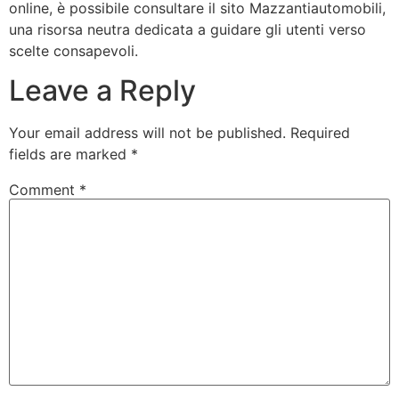
online, è possibile consultare il sito Mazzantiautomobili,
una risorsa neutra dedicata a guidare gli utenti verso
scelte consapevoli.
Leave a Reply
Your email address will not be published.
Required
fields are marked
*
Comment
*