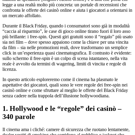
legge a una realtà molto più concreta: un portale di recensioni che
confronta le offerte dei casinò online e aiuta i giocatori a orientarsi in
un mercato affollato.
Durante il Black Friday, quando i consumatori sono già in modalità
“caccia al risparmio”, le case di gioco online tirano fuori il loro asso
più brillante: i free‑spin. Questi giri gratuiti sono il “regalo” più usato
sia nei film – dove spesso appaiono come la chiave per una vincita
da film – sia nelle promozioni reali, dove trasformano un semplice
click in un’esperienza quasi cinematografica. Il contrasto è evidente:
sullo schermo il free‑spin è un colpo di scena istantaneo, nella vita
reale è avvolto da termini di wagering, limiti di vincita e regole di
licenza.
In questo articolo esploreremo come il cinema ha plasmato le
aspettative dei giocatori, quali sono le vere regole dei free‑spin nei
casinò online e come sfruttare al meglio le offerte del Black Friday
senza cadere nella trappola dell’illusione hollywoodiana.
1. Hollywood e le “regole” dei casinò –
340 parole
Il cinema ama i cliché: camere di sicurezza che ruotano lentamente,
dealer vestiti di smoking che sorridono al pubblico e jackpot che