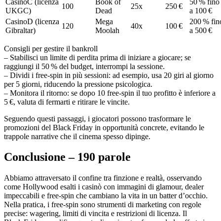
CasinoC (licenza
Book of
50 % fino
100
25x
250 €
UKGC)
Dead
a 100 €
CasinoD (licenza
Mega
200 % fin
120
40x
100 €
Gibraltar)
Moolah
a 500 €
Consigli per gestire il bankroll
– Stabilisci un limite di perdita prima di iniziare a giocare; se
raggiungi il 50 % del budget, interrompi la sessione.
– Dividi i free‑spin in più sessioni: ad esempio, usa 20 giri al giorno
per 5 giorni, riducendo la pressione psicologica.
– Monitora il ritorno: se dopo 10 free‑spin il tuo profitto è inferiore a
5 €, valuta di fermarti e ritirare le vincite.
Seguendo questi passaggi, i giocatori possono trasformare le
promozioni del Black Friday in opportunità concrete, evitando le
trappole narrative che il cinema spesso dipinge.
Conclusione – 190 parole
Abbiamo attraversato il confine tra finzione e realtà, osservando
come Hollywood esalti i casinò con immagini di glamour, dealer
impeccabili e free‑spin che cambiano la vita in un batter d’occhio.
Nella pratica, i free‑spin sono strumenti di marketing con regole
precise: wagering, limiti di vincita e restrizioni di licenza. Il