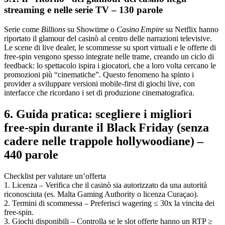
streaming e nelle serie TV – 130 parole
Serie come
Billions
su Showtime o
Casino Empire
su Netflix hanno
riportato il glamour del casinò al centro delle narrazioni televisive.
Le scene di live dealer, le scommesse su sport virtuali e le offerte di
free‑spin vengono spesso integrate nelle trame, creando un ciclo di
feedback: lo spettacolo ispira i giocatori, che a loro volta cercano le
promozioni più “cinematiche”. Questo fenomeno ha spinto i
provider a sviluppare versioni mobile‑first di giochi live, con
interfacce che ricordano i set di produzione cinematografica.
6. Guida pratica: scegliere i migliori
free‑spin durante il Black Friday (senza
cadere nelle trappole hollywoodiane) –
440 parole
Checklist per valutare un’offerta
1. Licenza – Verifica che il casinò sia autorizzato da una autorità
riconosciuta (es. Malta Gaming Authority o licenza Curaçao).
2. Termini di scommessa – Preferisci wagering ≤ 30x la vincita dei
free‑spin.
3. Giochi disponibili – Controlla se le slot offerte hanno un RTP ≥