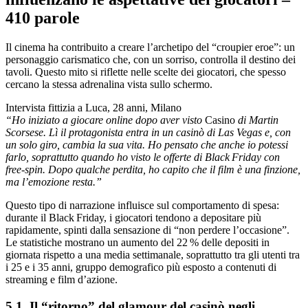
410 parole
Il cinema ha contribuito a creare l’archetipo del “croupier eroe”: un
personaggio carismatico che, con un sorriso, controlla il destino dei
tavoli. Questo mito si riflette nelle scelte dei giocatori, che spesso
cercano la stessa adrenalina vista sullo schermo.
Intervista fittizia a Luca, 28 anni, Milano
“Ho iniziato a giocare online dopo aver visto
Casino
di Martin
Scorsese. Lì il protagonista entra in un casinò di Las Vegas e, con
un solo giro, cambia la sua vita. Ho pensato che anche io potessi
farlo, soprattutto quando ho visto le offerte di Black Friday con
free‑spin. Dopo qualche perdita, ho capito che il film è una finzione,
ma l’emozione resta.”
Questo tipo di narrazione influisce sul comportamento di spesa:
durante il Black Friday, i giocatori tendono a depositare più
rapidamente, spinti dalla sensazione di “non perdere l’occasione”.
Le statistiche mostrano un aumento del 22 % delle depositi in
giornata rispetto a una media settimanale, soprattutto tra gli utenti tra
i 25 e i 35 anni, gruppo demografico più esposto a contenuti di
streaming e film d’azione.
5.1. Il “ritorno” del glamour del casinò negli