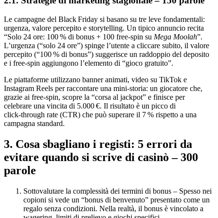
2.1. Strategie di marketing stagionale – 150 parole
Le campagne del Black Friday si basano su tre leve fondamentali:
urgenza, valore percepito e storytelling. Un tipico annuncio recita
“Solo 24 ore: 100 % di bonus + 100 free‑spin su
Mega Moolah
”.
L’urgenza (“solo 24 ore”) spinge l’utente a cliccare subito, il valore
percepito (“100 % di bonus”) suggerisce un raddoppio del deposito
e i free‑spin aggiungono l’elemento di “gioco gratuito”.
Le piattaforme utilizzano banner animati, video su TikTok e
Instagram Reels per raccontare una mini‑storia: un giocatore che,
grazie ai free‑spin, scopre la “corsa al jackpot” e finisce per
celebrare una vincita di 5.000 €. Il risultato è un picco di
click‑through rate (CTR) che può superare il 7 % rispetto a una
campagna standard.
3. Cosa sbagliano i registi: 5 errori da
evitare quando si scrive di casinò – 300
parole
Sottovalutare la complessità dei termini di bonus – Spesso nei
copioni si vede un “bonus di benvenuto” presentato come un
regalo senza condizioni. Nella realtà, il bonus è vincolato a
wagering, limiti di prelievo e giochi specifici.