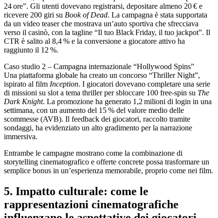
24 ore”. Gli utenti dovevano registrarsi, depositare almeno 20 € e
ricevere 200 giri su
Book of Dead
. La campagna è stata supportata
da un video teaser che mostrava un’auto sportiva che sfrecciava
verso il casinò, con la tagline “Il tuo Black Friday, il tuo jackpot”. Il
CTR è salito al 8,4 % e la conversione a giocatore attivo ha
raggiunto il 12 %.
Caso studio 2 – Campagna internazionale “Hollywood Spins”
Una piattaforma globale ha creato un concorso “Thriller Night”,
ispirato al film
Inception
. I giocatori dovevano completare una serie
di missioni su slot a tema thriller per sbloccare 100 free‑spin su
The
Dark Knight
. La promozione ha generato 1,2 milioni di login in una
settimana, con un aumento del 15 % del valore medio delle
scommesse (AVB). Il feedback dei giocatori, raccolto tramite
sondaggi, ha evidenziato un alto gradimento per la narrazione
immersiva.
Entrambe le campagne mostrano come la combinazione di
storytelling cinematografico e offerte concrete possa trasformare un
semplice bonus in un’esperienza memorabile, proprio come nei film.
5. Impatto culturale: come le
rappresentazioni cinematografiche
influenzano le aspettative dei giocatori –