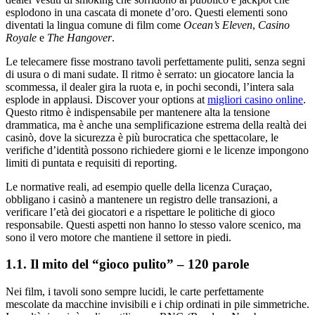
esplodono in una cascata di monete d’oro. Questi elementi sono
diventati la lingua comune di film come
Ocean’s Eleven
,
Casino
Royale
e
The Hangover
.
Le telecamere fisse mostrano tavoli perfettamente puliti, senza segni
di usura o di mani sudate. Il ritmo è serrato: un giocatore lancia la
scommessa, il dealer gira la ruota e, in pochi secondi, l’intera sala
esplode in applausi. Discover your options at
migliori casino online
.
Questo ritmo è indispensabile per mantenere alta la tensione
drammatica, ma è anche una semplificazione estrema della realtà dei
casinò, dove la sicurezza è più burocratica che spettacolare, le
verifiche d’identità possono richiedere giorni e le licenze impongono
limiti di puntata e requisiti di reporting.
Le normative reali, ad esempio quelle della licenza Curaçao,
obbligano i casinò a mantenere un registro delle transazioni, a
verificare l’età dei giocatori e a rispettare le politiche di gioco
responsabile. Questi aspetti non hanno lo stesso valore scenico, ma
sono il vero motore che mantiene il settore in piedi.
1.1. Il mito del “gioco pulito” – 120 parole
Nei film, i tavoli sono sempre lucidi, le carte perfettamente
mescolate da macchine invisibili e i chip ordinati in pile simmetriche.