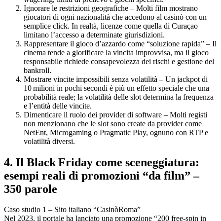
Ignorare le restrizioni geografiche – Molti film mostrano
giocatori di ogni nazionalità che accedono al casinò con un
semplice click. In realtà, licenze come quella di Curaçao
limitano l’accesso a determinate giurisdizioni.
Rappresentare il gioco d’azzardo come “soluzione rapida” – Il
cinema tende a glorificare la vincita improvvisa, ma il gioco
responsabile richiede consapevolezza dei rischi e gestione del
bankroll.
Mostrare vincite impossibili senza volatilità – Un jackpot di
10 milioni in pochi secondi è più un effetto speciale che una
probabilità reale; la volatilità delle slot determina la frequenza
e l’entità delle vincite.
Dimenticare il ruolo dei provider di software – Molti registi
non menzionano che le slot sono create da provider come
NetEnt, Microgaming o Pragmatic Play, ognuno con RTP e
volatilità diversi.
4. Il Black Friday come sceneggiatura:
esempi reali di promozioni “da film” –
350 parole
Caso studio 1 – Sito italiano “CasinòRoma”
Nel 2023, il portale ha lanciato una promozione “200 free‑spin in