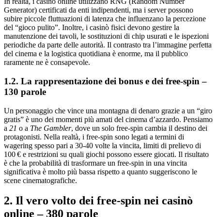
In realtà, i casinò online utilizzano RNG (Random Number
Generator) certificati da enti indipendenti, ma i server possono
subire piccole fluttuazioni di latenza che influenzano la percezione
del “gioco pulito”. Inoltre, i casinò fisici devono gestire la
manutenzione dei tavoli, le sostituzioni di chip usurati e le ispezioni
periodiche da parte delle autorità. Il contrasto tra l’immagine perfetta
del cinema e la logistica quotidiana è enorme, ma il pubblico
raramente ne è consapevole.
1.2. La rappresentazione dei bonus e dei free‑spin –
130 parole
Un personaggio che vince una montagna di denaro grazie a un “giro
gratis” è uno dei momenti più amati del cinema d’azzardo. Pensiamo
a
21
o a
The Gambler
, dove un solo free‑spin cambia il destino dei
protagonisti. Nella realtà, i free‑spin sono legati a termini di
wagering spesso pari a 30‑40 volte la vincita, limiti di prelievo di
100 € e restrizioni su quali giochi possono essere giocati. Il risultato
è che la probabilità di trasformare un free‑spin in una vincita
significativa è molto più bassa rispetto a quanto suggeriscono le
scene cinematografiche.
2. Il vero volto dei free‑spin nei casinò
online – 380 parole