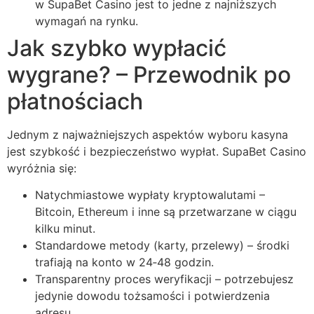
w SupaBet Casino jest to jedne z najniższych
wymagań na rynku.
Jak szybko wypłacić
wygrane? – Przewodnik po
płatnościach
Jednym z najważniejszych aspektów wyboru kasyna
jest szybkość i bezpieczeństwo wypłat. SupaBet Casino
wyróżnia się:
Natychmiastowe wypłaty kryptowalutami –
Bitcoin, Ethereum i inne są przetwarzane w ciągu
kilku minut.
Standardowe metody (karty, przelewy) – środki
trafiają na konto w 24‑48 godzin.
Transparentny proces weryfikacji – potrzebujesz
jedynie dowodu tożsamości i potwierdzenia
adresu.