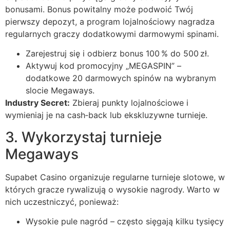
bonusami. Bonus powitalny może podwoić Twój
pierwszy depozyt, a program lojalnościowy nagradza
regularnych graczy dodatkowymi darmowymi spinami.
Zarejestruj się i odbierz bonus 100 % do 500 zł.
Aktywuj kod promocyjny „MEGASPIN” –
dodatkowe 20 darmowych spinów na wybranym
slocie Megaways.
Industry Secret:
Zbieraj punkty lojalnościowe i
wymieniaj je na cash‑back lub ekskluzywne turnieje.
3. Wykorzystaj turnieje
Megaways
Supabet Casino organizuje regularne turnieje slotowe, w
których gracze rywalizują o wysokie nagrody. Warto w
nich uczestniczyć, ponieważ:
Wysokie pule nagród – często sięgają kilku tysięcy