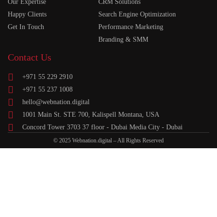
Our Expertise
CRM Solutions
Happy Clients
Search Engine Optimization
Get In Touch
Performance Marketing
Branding & SMM
Contact Us
+971 55 229 2910
+971 55 237 1008
hello@webnation.digital
1001 Main St. STE 700, Kalispell Montana, USA
Concord Tower 3703 37 floor - Dubai Media City - Dubai
© 2025 Webnation.digital – All Rights Reserved