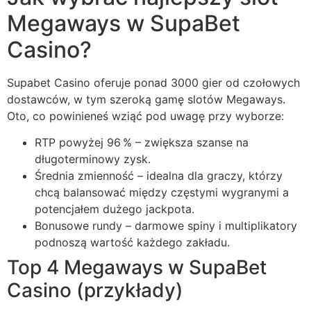
Megaways w SupaBet
Casino?
Supabet Casino oferuje ponad 3000 gier od czołowych
dostawców, w tym szeroką gamę slotów Megaways.
Oto, co powinieneś wziąć pod uwagę przy wyborze:
RTP powyżej 96 % – zwiększa szanse na
długoterminowy zysk.
Średnia zmienność – idealna dla graczy, którzy
chcą balansować między częstymi wygranymi a
potencjałem dużego jackpota.
Bonusowe rundy – darmowe spiny i multiplikatory
podnoszą wartość każdego zakładu.
Top 4 Megaways w SupaBet
Casino (przykłady)