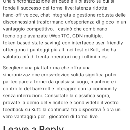
Una sincronizzazione efficace è il pilastro su cui si
fonda il successo dei tornei live: latenza ridotta,
hand‑off veloce, chat integrata e gestione robusta delle
disconnessioni trasformano un’esperienza di gioco in un
vantaggio competitivo. I casinò che combinano
tecnologie avanzate (WebRTC, CDN multiple,
token‑based state‑saving) con interfacce user‑friendly
ottengono i punteggi più alti nei test di Kutt, che ha
valutato più di trenta operatori negli ultimi mesi.
Scegliere una piattaforma che offra una
sincronizzazione cross‑device solida significa poter
partecipare a tornei da qualsiasi luogo, mantenere il
controllo del bankroll e interagire con la community
senza interruzioni. Consultate la classifica sopra,
provate la demo del vincitore e condividete il vostro
feedback su Kutt: la continuità tra dispositivi è ora un
vero vantaggio per i giocatori di tornei live.
Leave a Reply