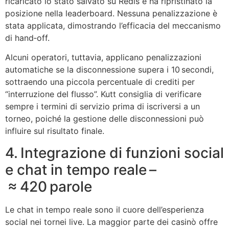
ricaricato lo stato salvato su Redis e ha ripristinato la
posizione nella leaderboard. Nessuna penalizzazione è
stata applicata, dimostrando l’efficacia del meccanismo
di hand‑off.
Alcuni operatori, tuttavia, applicano penalizzazioni
automatiche se la disconnessione supera i 10 secondi,
sottraendo una piccola percentuale di crediti per
“interruzione del flusso”. Kutt consiglia di verificare
sempre i termini di servizio prima di iscriversi a un
torneo, poiché la gestione delle disconnessioni può
influire sul risultato finale.
4. Integrazione di funzioni social
e chat in tempo reale –
≈ 420 parole
Le chat in tempo reale sono il cuore dell’esperienza
social nei tornei live. La maggior parte dei casinò offre