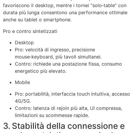
favoriscono il desktop, mentre i tornei “solo‑table” con
durata più lunga consentono una performance ottimale
anche su tablet o smartphone.
Pro e contro sintetizzati
Desktop
Pro: velocità di ingresso, precisione
mouse‑keyboard, più tavoli simultanei.
Contro: richiede una postazione fissa, consumo
energetico più elevato.
Mobile
Pro: portabilità, interfaccia touch intuitiva, accesso
4G/5G.
Contro: latenza di rejoin più alta, UI compressa,
limitazioni su scommesse rapide.
3. Stabilità della connessione e