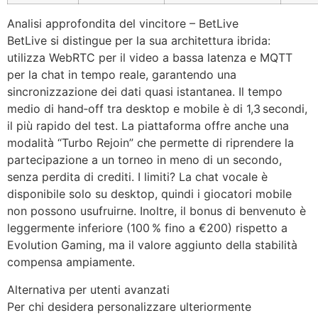
Analisi approfondita del vincitore – BetLive
BetLive si distingue per la sua architettura ibrida:
utilizza WebRTC per il video a bassa latenza e MQTT
per la chat in tempo reale, garantendo una
sincronizzazione dei dati quasi istantanea. Il tempo
medio di hand‑off tra desktop e mobile è di 1,3 secondi,
il più rapido del test. La piattaforma offre anche una
modalità “Turbo Rejoin” che permette di riprendere la
partecipazione a un torneo in meno di un secondo,
senza perdita di crediti. I limiti? La chat vocale è
disponibile solo su desktop, quindi i giocatori mobile
non possono usufruirne. Inoltre, il bonus di benvenuto è
leggermente inferiore (100 % fino a €200) rispetto a
Evolution Gaming, ma il valore aggiunto della stabilità
compensa ampiamente.
Alternativa per utenti avanzati
Per chi desidera personalizzare ulteriormente