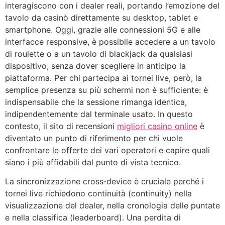
interagiscono con i dealer reali, portando l’emozione del
tavolo da casinò direttamente su desktop, tablet e
smartphone. Oggi, grazie alle connessioni 5G e alle
interfacce responsive, è possibile accedere a un tavolo
di roulette o a un tavolo di blackjack da qualsiasi
dispositivo, senza dover scegliere in anticipo la
piattaforma. Per chi partecipa ai tornei live, però, la
semplice presenza su più schermi non è sufficiente: è
indispensabile che la sessione rimanga identica,
indipendentemente dal terminale usato. In questo
contesto, il sito di recensioni
migliori casino online
è
diventato un punto di riferimento per chi vuole
confrontare le offerte dei vari operatori e capire quali
siano i più affidabili dal punto di vista tecnico.
La sincronizzazione cross‑device è cruciale perché i
tornei live richiedono continuità (continuity) nella
visualizzazione del dealer, nella cronologia delle puntate
e nella classifica (leaderboard). Una perdita di