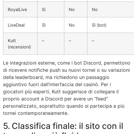
RoyalLive
Sì
No
No
LiveDeal
Sì
No
Sì (bot)
Kutt
–
–
–
(recensioni)
Le integrazioni esterne, come i bot Discord, permettono
di ricevere notifiche push su nuovi tornei o su variazioni
della leaderboard, ma richiedono un passaggio
aggiuntivo fuori dall’interfaccia del casinò. Per i
giocatori più esperti, Kutt suggerisce di collegare il
proprio account a Discord per avere un “feed”
personalizzato, soprattutto quando si partecipa a più
tornei contemporaneamente.
5. Classifica finale: il sito con il