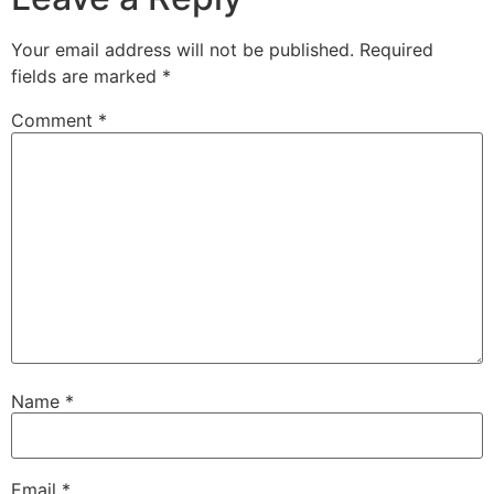
Your email address will not be published.
Required
fields are marked
*
Comment
*
Name
*
Email
*