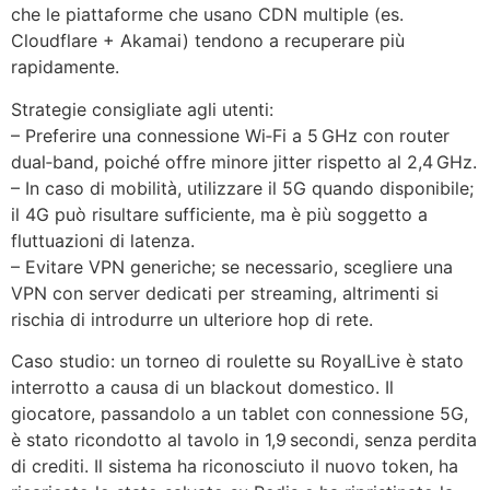
che le piattaforme che usano CDN multiple (es.
Cloudflare + Akamai) tendono a recuperare più
rapidamente.
Strategie consigliate agli utenti:
– Preferire una connessione Wi‑Fi a 5 GHz con router
dual‑band, poiché offre minore jitter rispetto al 2,4 GHz.
– In caso di mobilità, utilizzare il 5G quando disponibile;
il 4G può risultare sufficiente, ma è più soggetto a
fluttuazioni di latenza.
– Evitare VPN generiche; se necessario, scegliere una
VPN con server dedicati per streaming, altrimenti si
rischia di introdurre un ulteriore hop di rete.
Caso studio: un torneo di roulette su RoyalLive è stato
interrotto a causa di un blackout domestico. Il
giocatore, passandolo a un tablet con connessione 5G,
è stato ricondotto al tavolo in 1,9 secondi, senza perdita
di crediti. Il sistema ha riconosciuto il nuovo token, ha