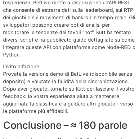
l’esperienza, BetLive mette a disposizione un’API REST
che consente di estrarre dati sulla leaderboard, sul RTP
dei giochi e sui movimenti di bankroll in tempo reale. Gli
sviluppatori possono creare bot di analisi per
monitorare le tendenze dei tavoli “hot”. Kutt ha testato
diversi script e ha pubblicato guide dettagliate su come
integrare queste API con piattaforme come Node‑RED o
Python.
Invito all’azione
Provate la versione demo di BetLive (disponibile senza
deposito) e valutate la fluidità della sincronizzazione.
Dopo aver giocato, tornate su Kutt per lasciare il vostro
feedback: la vostra esperienza aiuta a mantenere
aggiornata la classifica e a guidare altri giocatori verso
le piattaforme più affidabili.
Conclusione – ≈ 180 parole