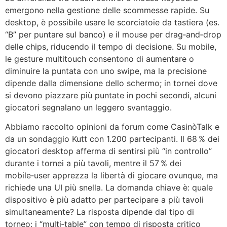
emergono nella gestione delle scommesse rapide. Su
desktop, è possibile usare le scorciatoie da tastiera (es.
“B” per puntare sul banco) e il mouse per drag‑and‑drop
delle chips, riducendo il tempo di decisione. Su mobile,
le gesture multitouch consentono di aumentare o
diminuire la puntata con uno swipe, ma la precisione
dipende dalla dimensione dello schermo; in tornei dove
si devono piazzare più puntate in pochi secondi, alcuni
giocatori segnalano un leggero svantaggio.
Abbiamo raccolto opinioni da forum come CasinòTalk e
da un sondaggio Kutt con 1.200 partecipanti. Il 68 % dei
giocatori desktop afferma di sentirsi più “in controllo”
durante i tornei a più tavoli, mentre il 57 % dei
mobile‑user apprezza la libertà di giocare ovunque, ma
richiede una UI più snella. La domanda chiave è: quale
dispositivo è più adatto per partecipare a più tavoli
simultaneamente? La risposta dipende dal tipo di
torneo: i “multi‑table” con tempo di risposta critico