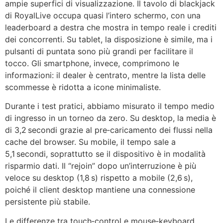
ampie superfici di visualizzazione. Il tavolo di blackjack
di RoyalLive occupa quasi l’intero schermo, con una
leaderboard a destra che mostra in tempo reale i crediti
dei concorrenti. Su tablet, la disposizione è simile, ma i
pulsanti di puntata sono più grandi per facilitare il
tocco. Gli smartphone, invece, comprimono le
informazioni: il dealer è centrato, mentre la lista delle
scommesse è ridotta a icone minimaliste.
Durante i test pratici, abbiamo misurato il tempo medio
di ingresso in un torneo da zero. Su desktop, la media è
di 3,2 secondi grazie al pre‑caricamento dei flussi nella
cache del browser. Su mobile, il tempo sale a
5,1 secondi, soprattutto se il dispositivo è in modalità
risparmio dati. Il “rejoin” dopo un’interruzione è più
veloce su desktop (1,8 s) rispetto a mobile (2,6 s),
poiché il client desktop mantiene una connessione
persistente più stabile.
Le differenze tra touch‑control e mouse‑keyboard