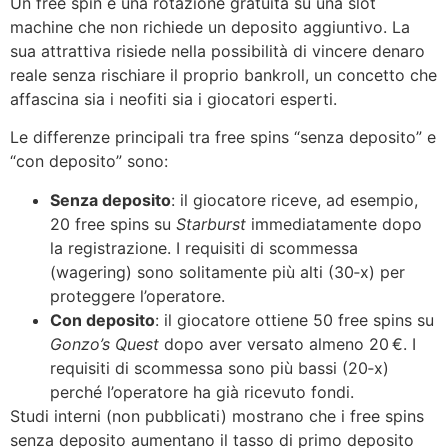
Un free spin è una rotazione gratuita su una slot
machine che non richiede un deposito aggiuntivo. La
sua attrattiva risiede nella possibilità di vincere denaro
reale senza rischiare il proprio bankroll, un concetto che
affascina sia i neofiti sia i giocatori esperti.
Le differenze principali tra free spins “senza deposito” e
“con deposito” sono:
Senza deposito
: il giocatore riceve, ad esempio,
20 free spins su
Starburst
immediatamente dopo
la registrazione. I requisiti di scommessa
(wagering) sono solitamente più alti (30‑x) per
proteggere l’operatore.
Con deposito
: il giocatore ottiene 50 free spins su
Gonzo’s Quest
dopo aver versato almeno 20 €. I
requisiti di scommessa sono più bassi (20‑x)
perché l’operatore ha già ricevuto fondi.
Studi interni (non pubblicati) mostrano che i free spins
senza deposito aumentano il tasso di primo deposito