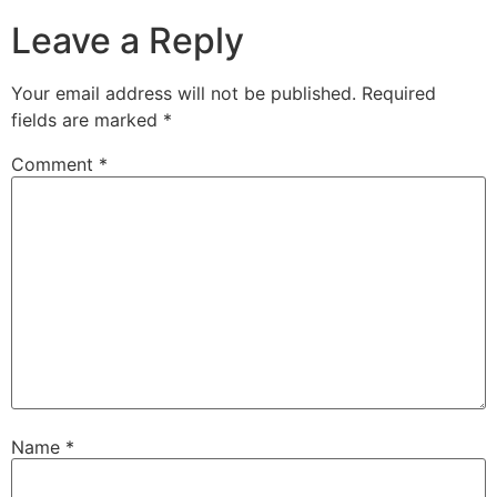
Leave a Reply
Your email address will not be published.
Required
fields are marked
*
Comment
*
Name
*