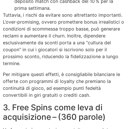
deposito match con cashback del 10 % per la
prima settimana.
Tuttavia, i rischi da evitare sono altrettanto importanti.
L’over‑promising, ovvero promettere bonus irrealistici o
condizioni di scommessa troppo basse, può generare
reclami e aumentare il churn. Inoltre, dipendere
esclusivamente da sconti porta a una “cultura del
coupon” in cui i giocatori si iscrivono solo per il
prossimo sconto, riducendo la fidelizzazione a lungo
termine.
Per mitigare questi effetti, è consigliabile bilanciare le
offerte con programmi di loyalty che premiano la
continuità di gioco, ad esempio punti fedeltà
convertibili in giri gratuiti o crediti cash.
3. Free Spins come leva di
acquisizione – (360 parole)