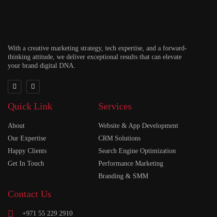
With a creative marketing strategy, tech expertise, and a forward-
thinking attitude, we deliver exceptional results that can elevate
your brand digital DNA.
Quick Link
Services
About
Website & App Development
Our Expertise
CRM Solutions
Happy Clients
Search Engine Optimization
Get In Touch
Performance Marketing
Branding & SMM
Contact Us
+971 55 229 2910