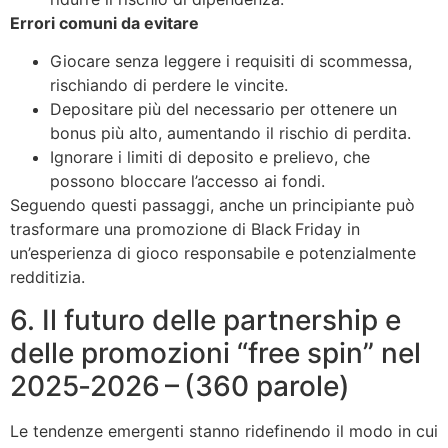
Errori comuni da evitare
Giocare senza leggere i requisiti di scommessa,
rischiando di perdere le vincite.
Depositare più del necessario per ottenere un
bonus più alto, aumentando il rischio di perdita.
Ignorare i limiti di deposito e prelievo, che
possono bloccare l’accesso ai fondi.
Seguendo questi passaggi, anche un principiante può
trasformare una promozione di Black Friday in
un’esperienza di gioco responsabile e potenzialmente
redditizia.
6. Il futuro delle partnership e
delle promozioni “free spin” nel
2025‑2026 – (360 parole)
Le tendenze emergenti stanno ridefinendo il modo in cui