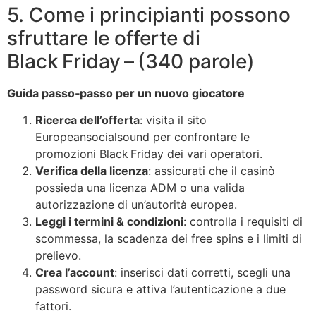
5. Come i principianti possono
sfruttare le offerte di
Black Friday – (340 parole)
Guida passo‑passo per un nuovo giocatore
Ricerca dell’offerta
: visita il sito
Europeansocialsound per confrontare le
promozioni Black Friday dei vari operatori.
Verifica della licenza
: assicurati che il casinò
possieda una licenza ADM o una valida
autorizzazione di un’autorità europea.
Leggi i termini & condizioni
: controlla i requisiti di
scommessa, la scadenza dei free spins e i limiti di
prelievo.
Crea l’account
: inserisci dati corretti, scegli una
password sicura e attiva l’autenticazione a due
fattori.