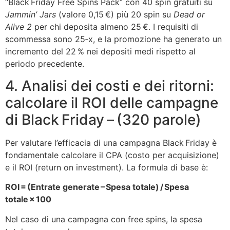
“Black Friday Free Spins Pack” con 40 spin gratuiti su
Jammin’ Jars
(valore 0,15 €) più 20 spin su
Dead or
Alive 2
per chi deposita almeno 25 €. I requisiti di
scommessa sono 25‑x, e la promozione ha generato un
incremento del 22 % nei depositi medi rispetto al
periodo precedente.
4. Analisi dei costi e dei ritorni:
calcolare il ROI delle campagne
di Black Friday – (320 parole)
Per valutare l’efficacia di una campagna Black Friday è
fondamentale calcolare il CPA (costo per acquisizione)
e il ROI (return on investment). La formula di base è:
ROI = (Entrate generate – Spesa totale) / Spesa
totale × 100
Nel caso di una campagna con free spins, la spesa