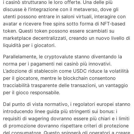
i casinò strutturano le loro offerte. Una delle più
discusse è l’integrazione con il metaverso, dove gli
utenti possono entrare in saloni virtuali, interagire con
avatar e ricevere free spins sotto forma di NFT‑based
token. Questi token possono essere scambiati su
marketplace decentralizzati, creando un nuovo livello di
liquidità per i giocatori.
Parallelamente, le cryptovalute stanno diventando la
norma per i pagamenti nei casinò più innovativi.
L’adozione di stablecoin come USDC riduce la volatilità
per il giocatore, mentre le blockchain consentono
tracciabilità trasparente delle transazioni, un vantaggio
per il gioco responsabile.
Dal punto di vista normativo, i regolatori europei stanno
introducendo linee guida più stringenti sui bonus: i
requisiti di wagering dovranno essere più chiari e i limiti
di promozione dovranno rispettare criteri di protezione
del consumatore. Questo spingerà gli operatori a creare