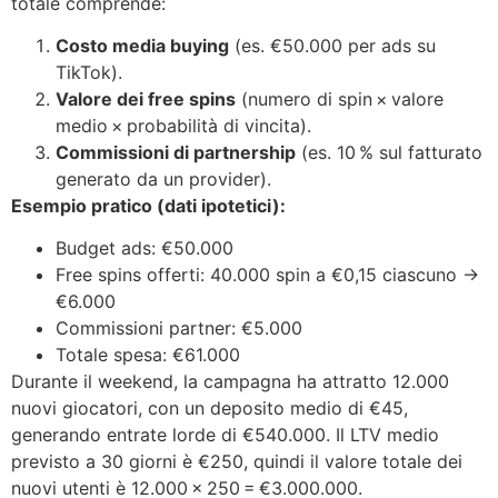
totale comprende:
Costo media buying
(es. €50.000 per ads su
TikTok).
Valore dei free spins
(numero di spin × valore
medio × probabilità di vincita).
Commissioni di partnership
(es. 10 % sul fatturato
generato da un provider).
Esempio pratico (dati ipotetici):
Budget ads: €50.000
Free spins offerti: 40.000 spin a €0,15 ciascuno →
€6.000
Commissioni partner: €5.000
Totale spesa: €61.000
Durante il weekend, la campagna ha attratto 12.000
nuovi giocatori, con un deposito medio di €45,
generando entrate lorde di €540.000. Il LTV medio
previsto a 30 giorni è €250, quindi il valore totale dei
nuovi utenti è 12.000 × 250 = €3.000.000.