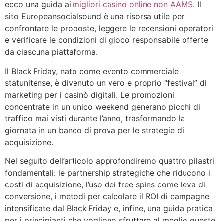
ecco una guida ai
migliori casino online non AAMS
. Il
sito Europeansocialsound è una risorsa utile per
confrontare le proposte, leggere le recensioni operatori
e verificare le condizioni di gioco responsabile offerte
da ciascuna piattaforma.
Il Black Friday, nato come evento commerciale
statunitense, è divenuto un vero e proprio “festival” di
marketing per i casinò digitali. Le promozioni
concentrate in un unico weekend generano picchi di
traffico mai visti durante l’anno, trasformando la
giornata in un banco di prova per le strategie di
acquisizione.
Nel seguito dell’articolo approfondiremo quattro pilastri
fondamentali: le partnership strategiche che riducono i
costi di acquisizione, l’uso dei free spins come leva di
conversione, i metodi per calcolare il ROI di campagne
intensificate dal Black Friday e, infine, una guida pratica
per i principianti che vogliono sfruttare al meglio queste