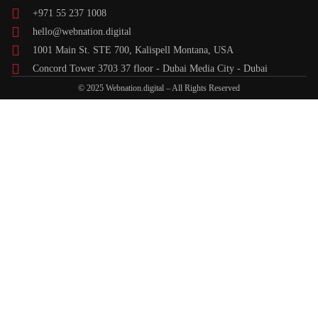
+971 55 237 1008
hello@webnation.digital
1001 Main St. STE 700, Kalispell Montana, USA
Concord Tower 3703 37 floor - Dubai Media City - Dubai
© 2025 Webnation.digital – All Rights Reserved